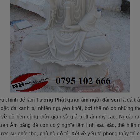
cương 2026 ❤️ 199+ Mẫu
ệu chính để làm
Tượng Phật quan âm ngồi đài sen
là đá t
á tại xưởng
Cẩn thận! 10+ Sai Lầm Cần Tránh Khi
hoặc đá xanh tự nhiên nguyên khối, bởi thế nó có những t
Làm Mộ Đá Cho Người Thân
iên NB
17/07/2026
i về độ bền cùng thời gian và giá trị thẩm mỹ cao. Ngoài r
Đá Tự Nhiên NB
01/07/2026
g năm gần đây, mộ đá hoa
uan Âm bằng đá còn có ý nghĩa tâm linh sâu sắc, thể hiện n
òn có tên gọi khác là mộ đá
Mộ phần là nơi yên nghỉ của người mất,
trở thành một xu hướng chủ
ợc sự chở che, phù hộ độ trì. Xét về yếu tố phong thủy thì 
là chốn linh thiêng của gia đình dòng
iết kế thi công mộ đá tự