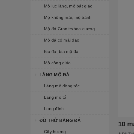
Mộ lục lăng, mộ bát giác
Mộ không mái, mộ bành
Mộ đá Granite/hoa cương
Mộ đá có mái đao
Bia đá, bia mộ đá
Mộ công giáo
LĂNG MỘ ĐÁ
Lăng mộ dòng tộc
Lăng mộ tổ
Long đình
ĐỒ THỜ BẰNG ĐÁ
10 m
Cây hương