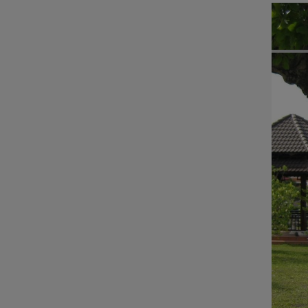
ĐÁ NỘI - NGOẠI THẤT
Sập đá- Biển hiệu
Lò sưởi đá
Phù điêu đá
Lavabo đá
Bồn tắm đá
Đèn đá
Bàn ghế đá
NON BỘ- TIỂU CẢNH SÂN
VƯỜN
ĐÁ PHONG THỦY
ĐÁ XÂY DỰNG