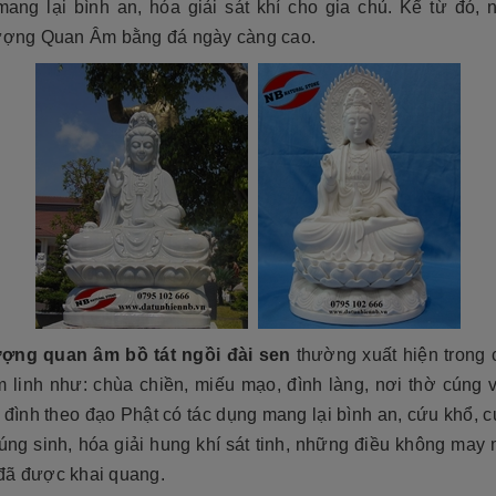
tộc. Xây dựng mộ phần không chỉ là việc
mang lại bình an, hóa giải sát khí cho gia chủ. Kể từ đó, 
độ bền cao, mẫu mã đẹp, kiểu
tri ân công đức dưỡng dục sinh thành
[Đọc tiếp...]
tượng Quan Âm bằng đá ngày càng cao.
của con cháu dành cho ông bà cha mẹ
tổ...
ợng quan âm bồ tát ngồi đài sen
thường xuất hiện trong 
m linh như: chùa chiền, miếu mạo, đình làng, nơi thờ cúng v
 đình theo đạo Phật có tác dụng mang lại bình an, cứu khổ, 
úng sinh, hóa giải hung khí sát tinh, những điều không may 
đã được khai quang.