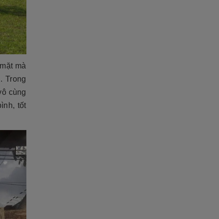
n mặt mà
i. Trong
vô cùng
nh, tốt