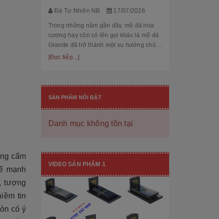
thế cùng độ bền
[Đọc tiếp...]
Đá Tự Nhiên NB
17/07/2026
hạng mục nhận
còn...
Trong những năm gần đây, mộ đá hoa
cương hay còn có tên gọi khác là mộ đá
Granite đã trở thành một xu hướng chủ
đạo trong thiết kế thi công mộ đá tự
[Đọc tiếp...]
nhiên. Với độ bền cao, mẫu mã đẹp, kiểu
dáng hiệ...
SẢN PHẨM NỔI BẬT
Danh mục không tồn tại
[101++ Mẫu] Biển Hiệu Đá Khối Đẹp
rắng cẩm
Cho Công Ty, Resort & Đô Thị Mới
VIDEO SẢN PHẨM 1
hế mạnh
Đá Tự Nhiên NB
29/06/2026
a, tượng
Biển hiệu đá khối đang ngày càng được
iềm tin
nhiều công ty, khu đô thị mới, resort cao
cấp lựa chọn nhờ vẻ đẹp sang trọng, bề
còn có ý
thế cùng độ bền vượt trội. Không chỉ là