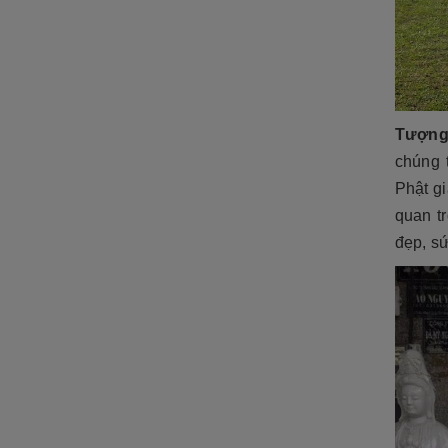
Tượng 
chúng t
Phật g
quan t
đẹp, sứ