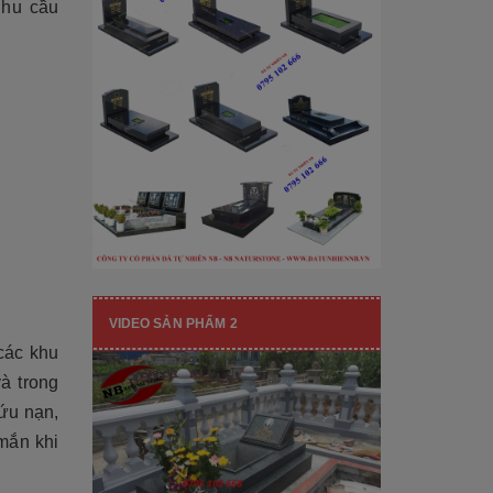
[Đọc tiếp...]
nhu cầu
hạng mục nhận diện thương hiệu, nó
còn...
VIDEO SẢN PHẨM 2
các khu
à trong
cứu nạn,
mắn khi