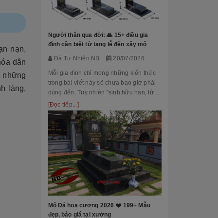
Đá Tự Nhiên
Mộ phần là nơi
là chốn linh th
Người thân qua đời: 🙏 15+ điều gia
tộc. Xây dựng 
đình cần biết từ tang lễ đến xây mộ
ạn nạn,
tri ân công đứ
[Đọc tiếp...]
Đá Tự Nhiên NB
20/07/2026
của con cháu 
 hóa dân
tổ...
Mỗi gia đình chỉ mong những kiến thức
g những
trong bài viết này sẽ chưa bao giờ phải
h làng,
dùng đến. Tuy nhiên "sinh hữu hạn, tử
bất kỳ" việc chuẩn bị đầy đủ kiến thức về
[Đọc tiếp...]
các thủ tục, nghi lễ và xây dựng mộ
phầ...
[101++ Mẫu] B
Cho Công Ty, R
Đá Tự Nhiên
Biển hiệu đá k
nhiều công ty, 
Mộ Đá hoa cương 2026 ❤️ 199+ Mẫu
cấp lựa chọn n
đẹp, báo giá tại xưởng