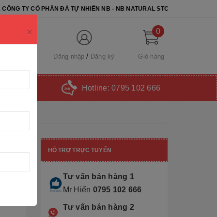
ẦN ĐÁ TỰ NHIÊN NB - NB NATURAL STONE. CHÚC QUÝ KHÁCH CHỌN Đ
×
0
Đăng nhập
Đăng ký
Giỏ hàng
Hotline:
0795 102 666
HỖ TRỢ TRỰC TUYẾN
Tư vấn bán hàng 1
Mr Hiển
0795 102 666
Tư vấn bán hàng 2