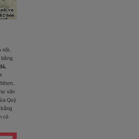
 nội,
h bằng
đá,
n
 Nhơn,
 tư vấn
của Quý
ữ bằng
h có