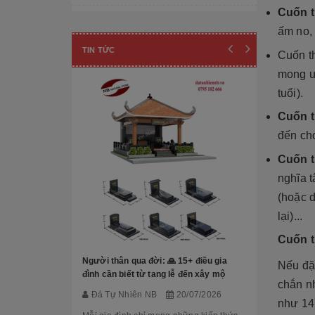
Cuốn 
Cột đá - Chân đế tảng
ấm no,
Đài phun nước
TIN TỨC
Cuốn t
Lan can đá - Cột trụ
mong ư
tuổi).
TƯỢNG ĐÁ
Cuốn 
Tượng Phúc- Lộc- Thọ
đến ch
Tượng 18 vị la hán
Cuốn 
nghĩa t
Tượng Phật Địa Tạng
(hoặc 
Tượng Phật Di Lặc
lại)...
Mộ Đá hoa 
đẹp, báo gi
Tượng Quan Âm
Cuốn t
Đá Tự Nh
Tượng Phật Thích Ca
Người thân qua đời: 🙏 15+ điều gia
Nếu đặ
Trong nhữn
đình cần biết từ tang lễ đến xây mộ
chắn nh
cương hay c
Tượng Công giáo
Đá Tự Nhiên NB
20/07/2026
Granite đã 
như 14
đạo trong th
Tượng Nghệ thuật