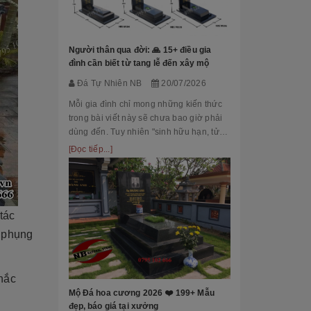
Đá Tự Nhiên
Mộ phần là nơi
là chốn linh th
Người thân qua đời: 🙏 15+ điều gia
tộc. Xây dựng 
đình cần biết từ tang lễ đến xây mộ
tri ân công đứ
[Đọc tiếp...]
Đá Tự Nhiên NB
20/07/2026
của con cháu 
tổ...
Mỗi gia đình chỉ mong những kiến thức
trong bài viết này sẽ chưa bao giờ phải
dùng đến. Tuy nhiên "sinh hữu hạn, tử
bất kỳ" việc chuẩn bị đầy đủ kiến thức về
[Đọc tiếp...]
các thủ tục, nghi lễ và xây dựng mộ
phầ...
tác
[101++ Mẫu] B
 phụng
Cho Công Ty, R
Đá Tự Nhiên
Biển hiệu đá k
khắc
nhiều công ty, 
Mộ Đá hoa cương 2026 ❤️ 199+ Mẫu
cấp lựa chọn n
đẹp, báo giá tại xưởng