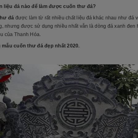
tộc. Xây dựng mộ phần không chỉ là việc
độ bền cao, mẫu mã đẹp, kiểu
 liệu đá nào để làm được cuốn thư đá?
tri ân công đức dưỡng dục sinh thành
[Đọc tiếp...]
của con cháu dành cho ông bà cha mẹ
thư đá
được làm từ rất nhiều chất liệu đá khác nhau như đá 
tổ...
ng, nhưng được sử dụng nhiều nhất vẫn là dòng đá xanh đen
êu của Thanh Hóa.
mẫu cuốn thư đá đẹp nhất 2020.