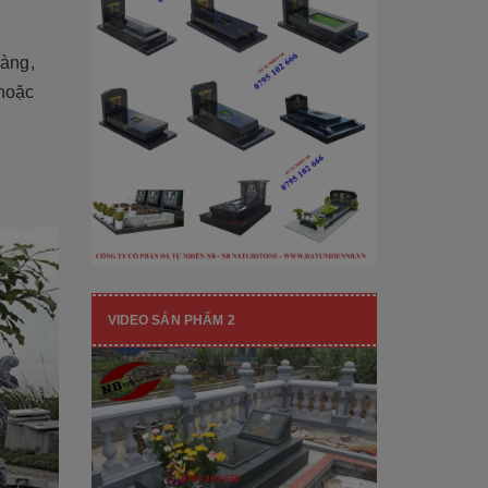
[Đọc tiếp...]
hạng mục nhận diện thương hiệu, nó
còn...
vàng,
 hoặc
VIDEO SẢN PHẨM 2