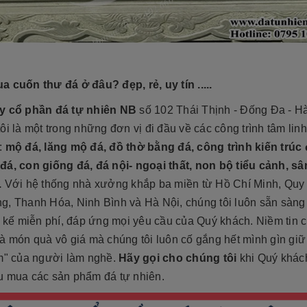
 cuốn thư đá ở đâu? đẹp, rẻ, uy tín .....
y cổ phần đá tự nhiên NB
số 102 Thái Thịnh - Đống Đa - Hà
ôi là một trong những đơn vị đi đầu về các công trình tâm lin
:
mộ đá, lăng mộ đá, đồ thờ bằng đá, công trình kiến trúc 
đá, con giống đá, đá nội- ngoại thất, non bộ tiểu cảnh, sâ
.
Với hệ thống nhà xưởng khắp ba miền từ Hồ Chí Minh, Quy
g, Thanh Hóa, Ninh Bình và Hà Nội, chúng tôi luôn sẵn sàng
t kế miễn phí, đáp ứng mọi yêu cầu của Quý khách. Niềm tin 
à món quà vô giá mà chúng tôi luôn cố gắng hết mình gìn gi
âm" của người làm nghề.
Hãy gọi cho chúng tôi
khi Quý khác
u mua các sản phẩm đá tự nhiên.