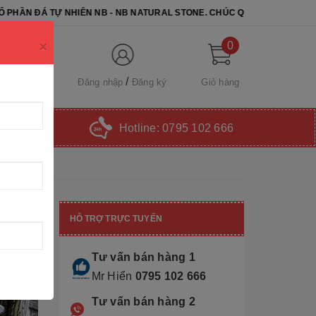
HIÊN NB - NB NATURAL STONE. CHÚC QUÝ KHÁCH CHỌN ĐƯỢC SẢN PH
×
0
Đăng nhập
Đăng ký
Giỏ hàng
Hotline:
0795 102 666
HỖ TRỢ TRỰC TUYẾN
Tư vấn bán hàng 1
Mr Hiển
0795 102 666
Tư vấn bán hàng 2