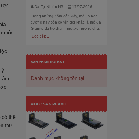
thế cùng độ bền
[Đọc tiếp...]
được
Đá Tự Nhiên NB
17/07/2026
hạng mục nhận
còn...
Trong những năm gần đây, mộ đá hoa
cương hay còn có tên gọi khác là mộ đá
hĩa
Granite đã trở thành một xu hướng chủ
u muôn
đạo trong thiết kế thi công mộ đá tự
[Đọc tiếp...]
nhiên. Với độ bền cao, mẫu mã đẹp, kiểu
dáng hiệ...
lộc
SẢN PHẨM NỔI BẬT
 ý
Danh mục không tồn tại
c âm
ược
[101++ Mẫu] Biển Hiệu Đá Khối Đẹp
Cho Công Ty, Resort & Đô Thị Mới
VIDEO SẢN PHẨM 1
Đá Tự Nhiên NB
29/06/2026
 có thể
Biển hiệu đá khối đang ngày càng được
ốn thư
nhiều công ty, khu đô thị mới, resort cao
cấp lựa chọn nhờ vẻ đẹp sang trọng, bề
thế cùng độ bền vượt trội. Không chỉ là