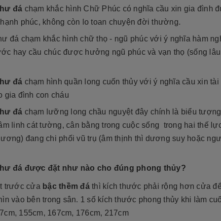
thư đá
chạm khắc hình Chữ Phúc có nghĩa cầu xin gia đình 
 hạnh phúc, không còn lo toan chuyện đời thường.
hư đá chạm khắc hình chữ thọ - ngũ phúc với ý nghĩa hàm ng
ớc hay cầu chúc được hưởng ngũ phúc và vạn thọ (sống lâ
thư đá
chạm hình quần long cuốn thủy với ý nghĩa cầu xin tài 
o gia đình con cháu
thư đá
chạm lưỡng long chầu nguyệt đây chính là biểu tượng
âm linh cát tường, cân bằng trong cuộc sống trong hai thế lự
dương) đang chi phối vũ trụ (âm thịnh thì dương suy hoặc ng
cương 2026 ❤️ 199+ Mẫu
á tại xưởng
Cẩn thận! 10+ Sai Lầm Cần Tránh Khi
hư đá được đặt như nào cho đúng phong thủy?
Làm Mộ Đá Cho Người Thân
iên NB
17/07/2026
t trước cửa
bậc thềm đá
thì kích thước phải rộng hơn cửa để
Đá Tự Nhiên NB
01/07/2026
g năm gần đây, mộ đá hoa
ìn vào bên trong sân. 1 số kích thước phong thủy khi làm cu
òn có tên gọi khác là mộ đá
Mộ phần là nơi yên nghỉ của người mất,
trở thành một xu hướng chủ
7cm, 155cm, 167cm, 176cm, 217cm
là chốn linh thiêng của gia đình dòng
iết kế thi công mộ đá tự