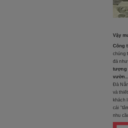
Vậy mua
Công t
chúng t
đá như
tượng 
vườn..
Đà Nẵn
và thiế
khách l
cái "t
nhu cầ