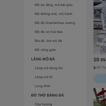
Mộ lục lăng, mộ bát giác
Mộ không mái, mộ bành
Mộ đá Granite/hoa cương
Mộ đá có mái đao
Bia đá, bia mộ đá
Mộ công giáo
10 m
LĂNG MỘ ĐÁ
Đỗ Th
Lăng mộ dòng tộc
Lăng mộ tổ
Long đình
ĐỒ THỜ BẰNG ĐÁ
Cây hương