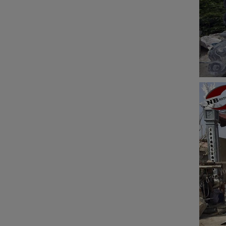
ĐÁ NỘI - NGOẠI THẤT
Sập đá- Biển hiệu
Lò sưởi đá
Phù điêu đá
Lavabo đá
Bồn tắm đá
Đèn đá
Bàn ghế đá
NON BỘ- TIỂU CẢNH SÂN
VƯỜN
ĐÁ PHONG THỦY
ĐÁ XÂY DỰNG