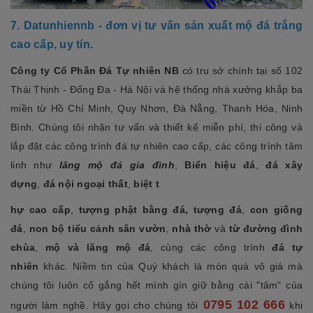
7. Datunhien
nb - đơn vị tư vấn sản xuất mộ đá trắng
cao cấp, uy tín.
Công ty Cổ Phần Đá Tự nhiên NB
có trụ sở chính tại số 102
Thái Thịnh - Đống Đa - Hà Nội và hệ thống nhà xưởng khắp ba
miền từ Hồ Chí Minh, Quy Nhơn, Đà Nẵng, Thanh Hóa, Ninh
Bình. Chúng tôi nhận tư vấn và thiết kế miễn phí, thi công và
lắp đặt các công trình đá tự nhiên cao cấp, các công trình tâm
linh như
lăng mộ đá gia đình
,
Biển hiệu đá
,
đá xây
dựng
,
đá nội ngoại thất
,
biệt t
hự cao cấp
,
tượng phật bằng đá, tượng đá
,
con giống
đá
,
non bộ tiểu cảnh sân vườn
,
nhà thờ
và
từ đường
đình
chùa
,
mộ và lăng mộ đá
, cùng các công trình
đá tự
nhiên
khác. Niềm tin của Quý khách là món quà vô giá mà
chúng tôi luôn cố gắng hết mình gìn giữ bằng cái "tâm" của
0795 102 666
người làm nghề. Hãy gọi cho chúng tôi
khi