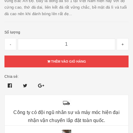
vùng Bắc Ấn Độ. Đây là dòng đá số 1 tại Việt Nam hiện nay với độ
cứng cao, thớ đá dai, liên kết đá rất vững chắc, bề mặt đá lì và tuổi
đá cao nên khi đánh bóng lên rất đẹ...
Số lượng
-
+
THÊM VÀO GIỎ HÀNG
Chia sẻ:
Công ty có đội ngũ nhân sự và máy móc hiện đại
nhận vận chuyển lắp đặt toàn quốc.