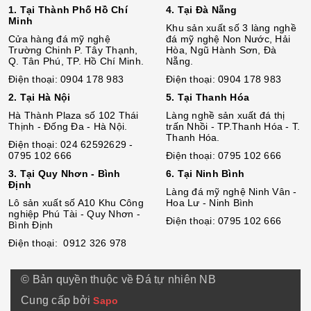
1. Tại Thành Phố Hồ Chí
4. Tại Đà Nẵng
Minh
Khu sản xuất số 3 làng nghề
Cửa hàng đá mỹ nghệ
đá mỹ nghệ Non Nước, Hải
Trường Chinh P. Tây Thạnh,
Hòa, Ngũ Hành Sơn, Đà
Q. Tân Phú, TP. Hồ Chí Minh.
Nẵng.
Điện thoại: 0904 178 983
Điện thoại: 0904 178 983
2. Tại Hà Nội
5. Tại Thanh Hóa
Hà Thành Plaza số 102 Thái
Làng nghề sản xuất đá thị
Thịnh - Đống Đa - Hà Nội.
trấn Nhồi - TP.Thanh Hóa - T.
Thanh Hóa.
Điện thoại: 024 62592629 -
0795 102 666
Điện thoại: 0795 102 666
3. Tại Quy Nhơn - Bình
6. Tại Ninh Bình
Định
Làng đá mỹ nghệ Ninh Vân -
Lô sả
n
xuất số A10 Khu Công
Hoa Lư - Ninh Bình
nghiệp Phú Tài - Quy Nhơn -
Điện thoại: 0795 102 666
Bình Định
Điện thoại: 0912 326 978
© Bản quyền thuộc về Đá tự nhiên NB
Cung cấp bởi
Sapo