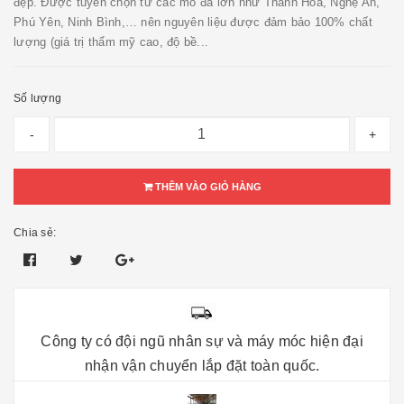
đẹp. Được tuyển chọn từ các mỏ đá lớn như Thanh Hóa, Nghệ An,
Phú Yên, Ninh Bình,… nên nguyên liệu được đảm bảo 100% chất
lượng (giá trị thẩm mỹ cao, độ bề...
Số lượng
-
+
THÊM VÀO GIỎ HÀNG
Chia sẻ:
Công ty có đội ngũ nhân sự và máy móc hiện đại
nhận vận chuyển lắp đặt toàn quốc.