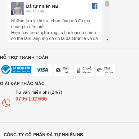
HỖ TRỢ THANH TOÁN
GIẢI ĐÁP THẮC MẮC
Tư vấn miễn phí (24/7)
0795 102 666
CÔNG TY CỔ PHẦN ĐÁ TỰ NHIÊN NB