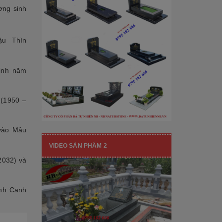
[Đọc tiếp...]
hạng mục nhận diện thương hiệu, nó
ơng sinh
còn...
ậu Thìn
inh năm
(1950 –
 vào Mậu
VIDEO SẢN PHẨM 2
2032) và
inh Canh