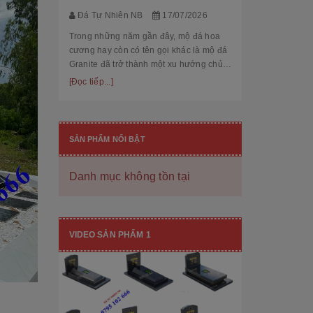
thế cùng độ bền
[Đọc tiếp...]
Đá Tự Nhiên NB
17/07/2026
hạng mục nhận
còn...
Trong những năm gần đây, mộ đá hoa
cương hay còn có tên gọi khác là mộ đá
Granite đã trở thành một xu hướng chủ
đạo trong thiết kế thi công mộ đá tự
[Đọc tiếp...]
nhiên. Với độ bền cao, mẫu mã đẹp, kiểu
dáng hiệ...
SẢN PHẨM NỔI BẬT
Danh mục không tồn tại
[101++ Mẫu] Biển Hiệu Đá Khối Đẹp
Cho Công Ty, Resort & Đô Thị Mới
VIDEO SẢN PHẨM 1
Đá Tự Nhiên NB
29/06/2026
Biển hiệu đá khối đang ngày càng được
nhiều công ty, khu đô thị mới, resort cao
cấp lựa chọn nhờ vẻ đẹp sang trọng, bề
thế cùng độ bền vượt trội. Không chỉ là