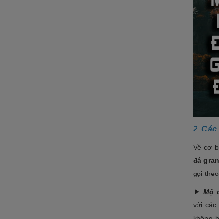
2. Các
Về cơ b
đá gran
gọi theo
►
Mộ đ
với các
không b