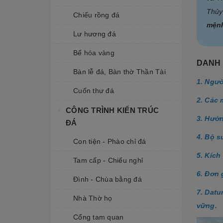
Thủy
Chiếu rồng đá
mện
Lư hương đá
Bể hóa vàng
DANH 
Bàn lễ đá, Bàn thờ Thần Tài
1. Ngư
Cuốn thư đá
2. Các
CÔNG TRÌNH KIẾN TRÚC
3. Hướ
ĐÁ
4. Bộ 
Con tiện - Phào chỉ đá
5. Kíc
Tam cấp - Chiếu nghỉ
6. Đơn
Đình - Chùa bằng đá
7. Datu
Nhà Thờ họ
vững.
Cổng tam quan