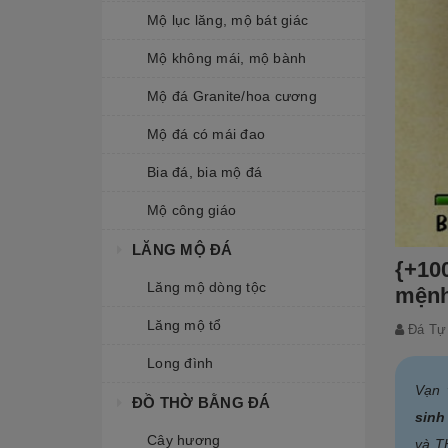
Mộ lục lăng, mộ bát giác
Mộ không mái, mộ bành
Mộ đá Granite/hoa cương
Mộ đá có mái đao
Bia đá, bia mộ đá
Mộ công giáo
LĂNG MỘ ĐÁ
{+10
Lăng mộ dòng tộc
mệnh
Lăng mộ tổ
Đá Tự
Long đình
Vạn 
ĐỒ THỜ BẰNG ĐÁ
sinh
Cây hương
và T