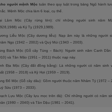
tộc. Xây dựng mộ phần không chỉ là việc
độ bền cao, mẫu mã đẹp, kiểu
cho người mệnh
Mộc
tuân theo quy luật trong bảng Ngũ hành tư
tri ân công đức dưỡng dục sinh thành
[Đọc tiếp...]
của con cháu dành cho ông bà cha mẹ
hắc. Mệnh Mộc chia làm 6 loại, cụ thể.
tổ...
ại Lâm Mộc (Cây rừng lớn): chỉ những người sinh năm M
1928,1988) và Kỷ Tỵ (1929,1989).
ương Liễu Mộc (Cây dương liễu): Nạp âm này là những người s
hâm Ngọ (1942 – 2002) và Quý Mùi (1943 – 2003).
ùng Bách Mộc (Gỗ cây Tùng – Bách): Người sinh năm Canh Dần 
010) và Tân Mão (1951 – 2011) thuộc nạp này.
ình Địa Mộc (Cây đất đồng bằng): Là những người có năm sinh
uất (1958 – 2018) và Kỷ Hợi (1959 – 2019).
ang Đố Mộc (Gỗ cây dâu): Gồm người thuộc năm Nhâm Tý (1972 – 
uý Sửu (1973 – 2033).
hạch Lựu Mộc (Cây lựu mọc trên đá): Chỉ những người có năm s
hân (1980 – 2040) và Tân Dậu (1981 – 2041).