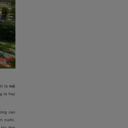
đó là
mộ
g ta hay
bóng cao
ấm nước,
 lau dọn