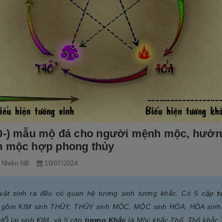
0-) mẫu mộ đá cho người mệnh mộc, hướ
 mộc hợp phong thủy
 Nhiên NB
10/07/2024
vật sinh ra đều có quan hệ tương sinh tương khắc. Có 5 cặp
t
gồm KIM sinh THỦY, THỦY sinh MỘC, MỘC sinh HỎA, HỎA sin
HỔ lại sinh KIM. và 5 cặp
tương Khắc
là Mộc khắc Thổ, Thổ khắc 