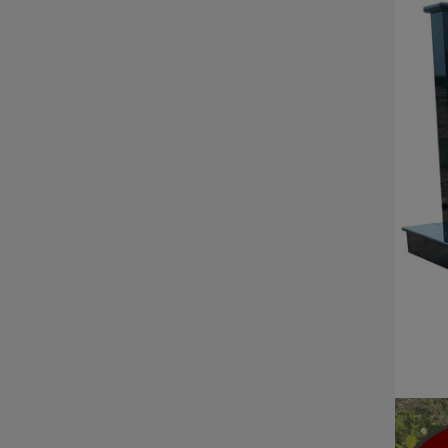
ĐÁ NỘI - NGOẠI THẤT
Sập đá- Biển hiệu
Lò sưởi đá
Phù điêu đá
Lavabo đá
Bồn tắm đá
Đèn đá
Bàn ghế đá
NON BỘ- TIỂU CẢNH SÂN
VƯỜN
ĐÁ PHONG THỦY
ĐÁ XÂY DỰNG