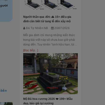
Đá Tự Nhiên
gười
Mộ phần là nơi
là chốn linh th
Người thân qua đời: 🙏 15+ điều gia
tộc. Xây dựng 
đình cần biết từ tang lễ đến xây mộ
tri ân công đứ
[Đọc tiếp...]
Đá Tự Nhiên NB
20/07/2026
của con cháu 
tổ...
Mỗi gia đình chỉ mong những kiến thức
trong bài viết này sẽ chưa bao giờ phải
dùng đến. Tuy nhiên "sinh hữu hạn, tử
bất kỳ" việc chuẩn bị đầy đủ kiến thức về
[Đọc tiếp...]
các thủ tục, nghi lễ và xây dựng mộ
phầ...
[101++ Mẫu] B
Cho Công Ty, R
Đá Tự Nhiên
 bền
Biển hiệu đá k
nhiều công ty, 
Mộ Đá hoa cương 2026 ❤️ 199+ Mẫu
cấp lựa chọn n
đẹp, báo giá tại xưởng