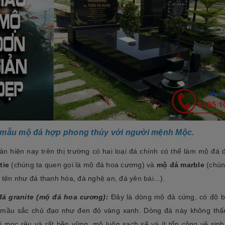
 mẫu mộ đá hợp phong thủy với người mệnh Mộc.
ản hiện nay trên thị trường có hai loại đá chính có thể làm mộ đá 
tie
(chúng ta quen gọi là mộ đá hoa cương) và
mộ đá marble
(chún
 tên như đá thanh hóa, đá nghệ an, đá yên bái...).
á granite (mộ đá hoa cương):
Đây là dòng mộ đá cứng, có độ 
 mầu sắc chủ đạo như đen đỏ vàng xanh. Dòng đá này không th
ị mọc rêu và rất bền vững, mộ luôn sạch sẽ và ít tốn công vệ sinh