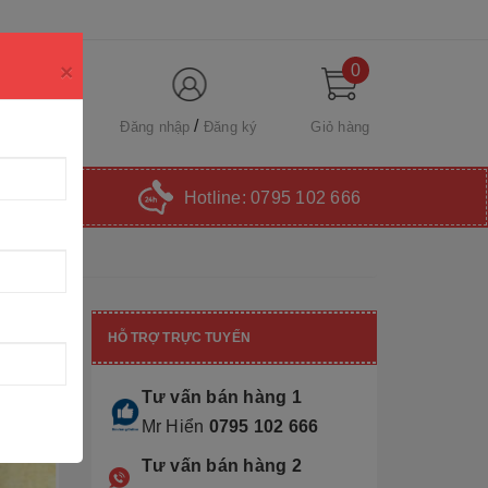
×
0
Đăng nhập
Đăng ký
Giỏ hàng
Hotline:
0795 102 666
HỖ TRỢ TRỰC TUYẾN
Tư vấn bán hàng 1
Mr Hiển
0795 102 666
Tư vấn bán hàng 2