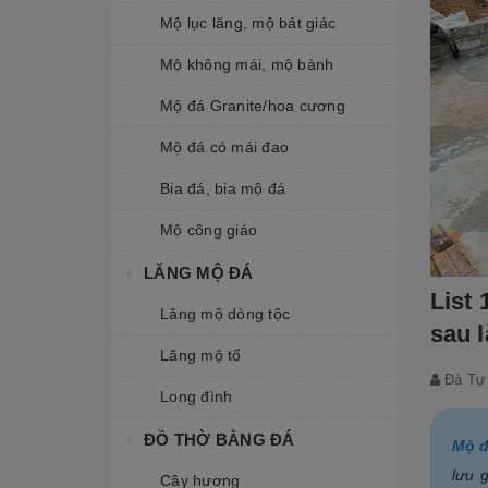
Mộ lục lăng, mộ bát giác
Mộ không mái, mộ bành
Mộ đá Granite/hoa cương
Mộ đá có mái đao
Bia đá, bia mộ đá
Mộ công giáo
LĂNG MỘ ĐÁ
List
Lăng mộ dòng tộc
sau l
Lăng mộ tổ
Đá Tự
Long đình
ĐỒ THỜ BẰNG ĐÁ
Mộ đ
lưu 
Cây hương