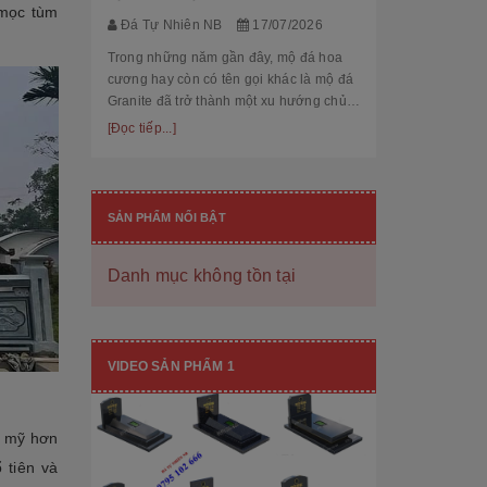
thế cùng độ bền
 mọc tùm
[Đọc tiếp...]
Đá Tự Nhiên NB
17/07/2026
hạng mục nhận
còn...
Trong những năm gần đây, mộ đá hoa
cương hay còn có tên gọi khác là mộ đá
Granite đã trở thành một xu hướng chủ
đạo trong thiết kế thi công mộ đá tự
[Đọc tiếp...]
nhiên. Với độ bền cao, mẫu mã đẹp, kiểu
dáng hiệ...
SẢN PHẨM NỔI BẬT
Danh mục không tồn tại
[101++ Mẫu] Biển Hiệu Đá Khối Đẹp
Cho Công Ty, Resort & Đô Thị Mới
VIDEO SẢN PHẨM 1
Đá Tự Nhiên NB
29/06/2026
Biển hiệu đá khối đang ngày càng được
m mỹ hơn
nhiều công ty, khu đô thị mới, resort cao
cấp lựa chọn nhờ vẻ đẹp sang trọng, bề
 tiên và
thế cùng độ bền vượt trội. Không chỉ là