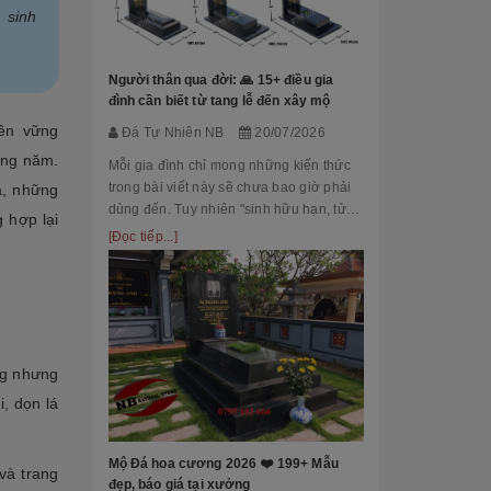
 sinh
Đá Tự Nhiên
Mộ phần là nơi
là chốn linh th
Người thân qua đời: 🙏 15+ điều gia
tộc. Xây dựng 
đình cần biết từ tang lễ đến xây mộ
tri ân công đứ
[Đọc tiếp...]
ền vững
Đá Tự Nhiên NB
20/07/2026
của con cháu 
àng năm.
tổ...
Mỗi gia đình chỉ mong những kiến thức
trong bài viết này sẽ chưa bao giờ phải
á, những
dùng đến. Tuy nhiên "sinh hữu hạn, tử
 hợp lại
bất kỳ" việc chuẩn bị đầy đủ kiến thức về
[Đọc tiếp...]
các thủ tục, nghi lễ và xây dựng mộ
phầ...
[101++ Mẫu] B
Cho Công Ty, R
ng nhưng
Đá Tự Nhiên
, dọn lá
Biển hiệu đá k
nhiều công ty, 
Mộ Đá hoa cương 2026 ❤️ 199+ Mẫu
 và trang
cấp lựa chọn n
đẹp, báo giá tại xưởng