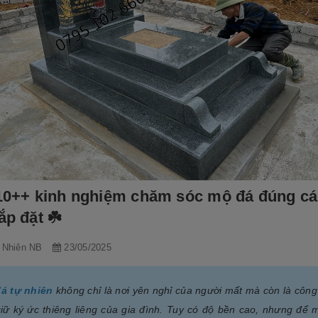
 10++ kinh nghiệm chăm sóc mộ đá đúng c
ắp đặt ☘️
 Nhiên NB
23/05/2025
á tự nhiên
không chỉ là nơi yên nghỉ của người mất mà còn là công 
giữ ký ức thiêng liêng của gia đình. Tuy có độ bền cao, nhưng để 