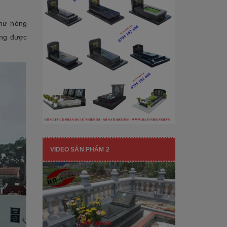
[Đọc tiếp...]
hạng mục nhận diện thương hiệu, nó
còn...
 hư hỏng
ông được
VIDEO SẢN PHẨM 2