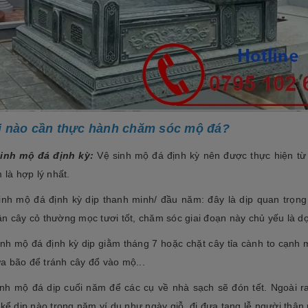
i nào cần thực hành chăm sóc mộ đá?
sinh mộ đá định kỳ:
Vệ sinh mộ đá định kỳ nên được thực hiện từ
 là hợp lý nhất.
nh mộ đá định kỳ dịp thanh minh/ đầu năm: đây là dịp quan trọng
n cây cỏ thường mọc tươi tốt, chăm sóc giai đoạn này chủ yếu là d
inh mộ đá định kỳ dịp giằm tháng 7 hoặc chặt cây tỉa cành to cạnh 
 bão để tránh cây đổ vào mộ...
nh mộ đá dịp cuối năm để các cụ về nhà sạch sẽ đón tết. Ngoài ra
kể dịp nào trong năm ví dụ như ngày giỗ, đi đưa tang lễ người thân