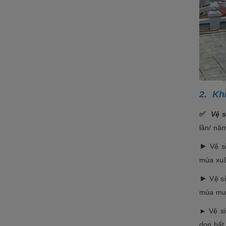
ĐÁ NỘI - NGOẠI THẤT
Sập đá- Biển hiệu
Lò sưởi đá
Phù điêu đá
Lavabo đá
2. Kh
Bồn tắm đá
✅
Vệ 
Đèn đá
lần/ năm
Bàn ghế đá
►
Vệ si
NON BỘ- TIỂU CẢNH SÂN
mùa xuâ
VƯỜN
►
Vệ s
ĐÁ PHONG THỦY
mùa mưa
ĐÁ XÂY DỰNG
► Vệ si
dọn bất 