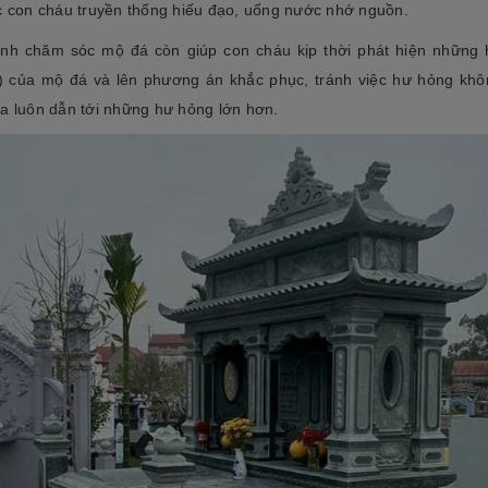
tộc. Xây dựng mộ phần không chỉ là việc
c con cháu truyền thống hiếu đạo, uống nước nhớ nguồn.
độ bền cao, mẫu mã đẹp, kiểu
tri ân công đức dưỡng dục sinh thành
[Đọc tiếp...]
của con cháu dành cho ông bà cha mẹ
nh chăm sóc mộ đá còn giúp con cháu kịp thời phát hiện những
tổ...
) của mộ đá và lên phương án khắc phục, tránh việc hư hỏng kh
a luôn dẫn tới những hư hỏng lớn hơn.