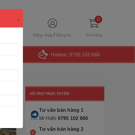
×
0
Đăng nhập
Đăng ký
Giỏ hàng
Hotline:
0795 102 666
HỖ TRỢ TRỰC TUYẾN
Tư vấn bán hàng 1
Mr Hiển
0795 102 666
Tư vấn bán hàng 2