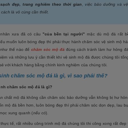
n
sạch đẹp, trang nghiêm theo thời gian
, việc bảo dưỡng và vệ
 cách là vô cùng cần thiết.
 nhân xưa đã có câu
"của bền tại người"
mặc dù mộ đá rất b
ếu muốn luôn bóng đẹp thì phải thực hành chăm sóc vệ sinh mộ h
 như thế nào để
chăm sóc mộ đá
đúng cách tránh làm hư hỏng đ
hiệm và những lưu ý cần thiết khi vệ sinh mộ đá được chúng tôi tổng
 sẻ với khách hàng bằng chính kinh nghiệm của chúng tôi.
sinh chăm sóc mộ đá là gì, vì sao phải thế?
inh chăm sóc mộ đá là gì?
ản chất mộ đá không cần chăm sóc bảo dưỡng vẫn không bị hư hỏ
n mộ đá bền hơn, luôn bóng đẹp thì phải chăm sóc dọn dẹp, lau bụi
 mọc xung quanh (
nếu có
).
 thực tế, rất nhiều công trình mộ đá chúng tôi thi công xong rất đẹp