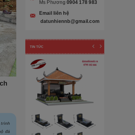
Ms Phương
0904 178 983
Email liên hệ
datunhiennb@gmail.com
TIN TỨC
ách
trình
Cẩn thận! 10+ 
mộ đá
Làm Mộ Đá Ch