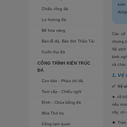
luô
Chiếu rồng đá
đúng
Lư hương đá
Bể hóa vàng
Các cổ
Bàn lễ đá, Bàn thờ Thần Tài
nhưng n
Vệ sinh
Cuốn thư đá
kinh ng
CÔNG TRÌNH KIẾN TRÚC
và chia
ĐÁ
1. Vệ 
Con tiện - Phào chỉ đá
✅
Vệ s
Tam cấp - Chiếu nghỉ
►
về b
Đình - Chùa bằng đá
nếu muố
cây, cỏ
Nhà Thờ họ
►
Trên
Cổng tam quan