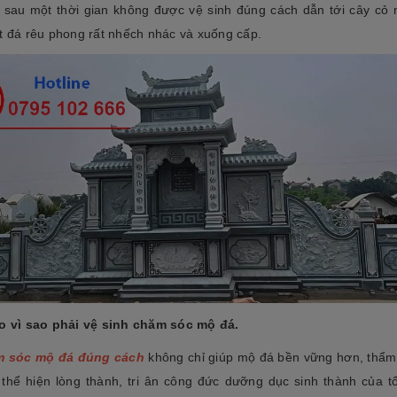
 sau một thời gian không được vệ sinh đúng cách dẫn tới cây cỏ
t đá rêu phong rất nhếch nhác và xuống cấp.
cương 2026 ❤️ 199+ Mẫu
á tại xưởng
Cẩn thận! 10+ Sai Lầm Cần Tránh Khi
Làm Mộ Đá Cho Người Thân
iên NB
17/07/2026
o vì sao phải vệ sinh chăm sóc mộ đá.
Đá Tự Nhiên NB
01/07/2026
g năm gần đây, mộ đá hoa
 sóc mộ đá đúng cách
không chỉ giúp mộ đá bền vững hơn, thẩ
òn có tên gọi khác là mộ đá
Mộ phần là nơi yên nghỉ của người mất,
trở thành một xu hướng chủ
thể hiện lòng thành, tri ân công đức dưỡng dục sinh thành của tổ
là chốn linh thiêng của gia đình dòng
iết kế thi công mộ đá tự