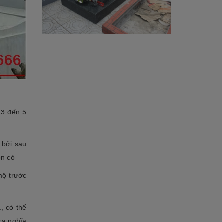
 3 đến 5
 bởi sau
ọn cỏ
mộ trước
, có thể
 ra nghĩa