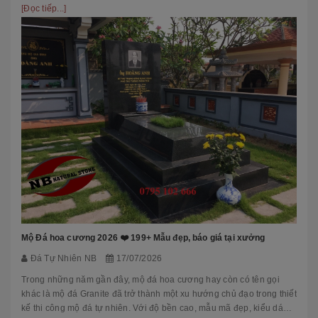
phầ...
[Đọc tiếp...]
Mộ Đá hoa cương 2026 ❤️ 199+ Mẫu đẹp, báo giá tại xưởng
Đá Tự Nhiên NB
17/07/2026
Trong những năm gần đây, mộ đá hoa cương hay còn có tên gọi
khác là mộ đá Granite đã trở thành một xu hướng chủ đạo trong thiết
kế thi công mộ đá tự nhiên. Với độ bền cao, mẫu mã đẹp, kiểu dáng