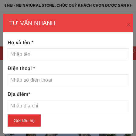
 - NB NATURAL STONE. CHÚC QUÝ KHÁCH CHỌN ĐƯỢC SẢN PHẨM ƯNG 
TƯ VẤN NHANH
×
Họ và tên
*
0
Điện thoại
*
Trang chủ
Tin tức
Lăng mộ đá - đá mỹ nghệ NB
Địa điểm
*
Gửi liên hệ