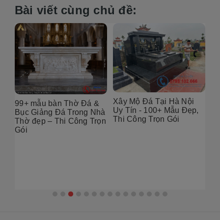
Bài viết cùng chủ đề:
Xây Mộ Đá Tại Hà Nội
99+ mẫu bàn Thờ Đá &
Đị
Uy Tín - 100+ Mẫu Đẹp,
g
Bục Giảng Đá Trong Nhà
Tạ
Thi Công Trọn Gói
i
Thờ đẹp – Thi Công Trọn
Đẹ
Gói
2