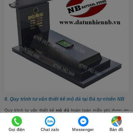
6. Quy trình tư vấn thiết kế mộ đá tại Đá tự nhiên NB
Quy trình tư vấn thiết kế
mộ đá
hoàn toàn miễn phí được áp
dụng trên khắp các nhà xưởng của chúng tôi. Cụ thể .
Gọi điện
Chat zalo
Messenger
Bản đồ