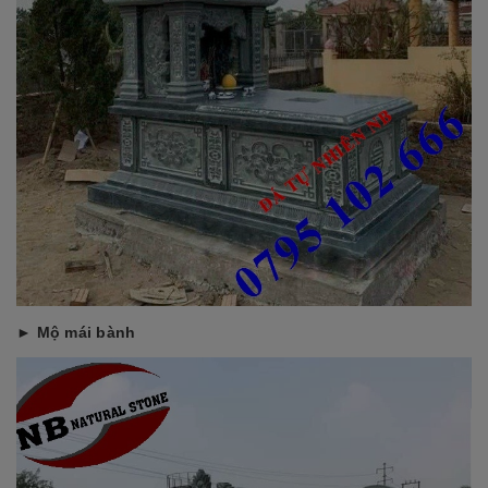
► Mộ mái bành