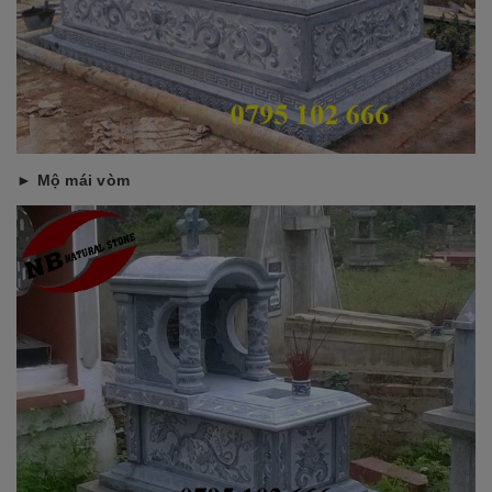
► Mộ mái vòm