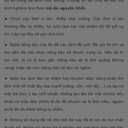
do sử dụng đá kém chất lượng. Chúng tôi xin chia sẻ một vài
kinh nghiệm lựa chọn
mộ đá nguyên khối.
► Chọn các đơn vị lớn, nhiều nhà xưởng: Các đơn vị lớn
thường đầu tư nhiều, họ luôn làm các sản phẩm tốt để giữ uy
tín. Làm tại đây sẽ yên tâm hơn.
► Nghe tiếng kêu của đá để xác định độ tuổi: Đá già thì khi va
hai viên đá vào nhau tiếng kêu sẽ thanh, vang xa. Nếu đá bị
om nứt, bị xử lý keo gắn (
tiếng kêu sẽ bị đứt quãng không
vang
) hoặc đá non (
tiếng kêu sẽ đục và ngắn
).
► Kiểm tra xem đen tự nhiên hay nhuộm mầu: dùng khăn ẩm
tẩm một số chất tẩy rửa mạnh (xăng, cồn, vim tẩy....) và lau kỹ
mặt đá (lưu ý lau chỗ khuất, không lau lên bề mặt chính) nếu
khăn có mầu đen chính tỏ đá đã nhuộm và bị thôi mầu, ngược
lại là đá đá đánh bóng tự nhiên.
► Không sử dụng đá nổ mìn bởi đá này đã bị om do dư chấn
thuốc nổ, không sử dụng đá ở những mỏ mới khai thác bởi đây