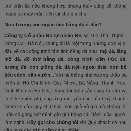
thờ thần tài nếu không hợp phong thủy cũng sẽ không
mang lại may mắn, tiền tài cho gia chủ.
Mua
Tượng cóc ngậm tiền bằng đá
ở đâu?
Công ty Cổ phần Đá tự nhiên NB
số 102 Thái Thịnh -
Đống Đa - Hà Nội, chúng tôi là một trong những đơn vị đi
đầu về các công trình tâm linh bằng đá như:
mộ đá, lăng
mộ đá, đồ thờ bằng đá, công trình kiến trúc đá,
tượng đá, con giống đá, đá nội- ngoại thất, non bộ
tiểu cảnh, sân vườn...
Với hệ thống nhà xưởng khắp ba
miền từ Hồ Chí Minh, Quy Nhơn, Đà Nẵng, Thanh Hóa,
Ninh Bình và Hà Nội, chúng tôi luôn sẵn sàng tư vấn và
thiết kế miễn phí, đáp ứng mọi yêu cầu của Quý khách.
Niềm tin của Quý khách là món quà vô giá mà chúng tôi
luôn cố gắng hết mình gìn giữ bằng cái "tâm" của người
làm nghề.
Hãy gọi cho chúng tôi
khi Quý khách có nhu
cầu mua các sản phẩm đá tự nhiên.