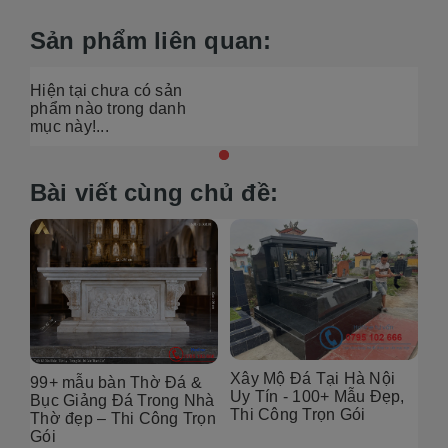
Sản phẩm liên quan:
Hiện tại chưa có sản
phẩm nào trong danh
mục này!...
Bài viết cùng chủ đề:
Xây Mộ Đá Tại Hà Nội
&
Địa chỉ thiết Kế Mộ Đá
Uy Tín - 100+ Mẫu Đẹp,
hà
Tại Hà Nội – 100+ Mẫu
Thi Công Trọn Gói
ọn
Đẹp, Chuẩn Phong Thủy