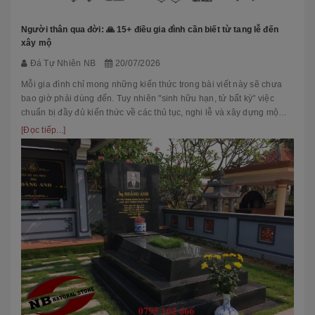
Người thân qua đời: 🙏 15+ điều gia đình cần biết từ tang lễ đến
xây mộ
Đá Tự Nhiên NB
20/07/2026
Mỗi gia đình chỉ mong những kiến thức trong bài viết này sẽ chưa
bao giờ phải dùng đến. Tuy nhiên "sinh hữu hạn, tử bất kỳ" việc
chuẩn bị đầy đủ kiến thức về các thủ tục, nghi lễ và xây dựng mộ
phầ...
[Đọc tiếp...]