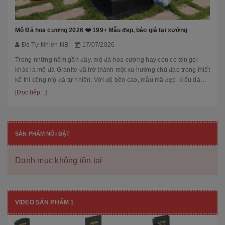
Mộ Đá hoa cương 2026 ❤️ 199+ Mẫu đẹp, báo giá tại xưởng
Đá Tự Nhiên NB
17/07/2026
Trong những năm gần đây, mộ đá hoa cương hay còn có tên gọi
khác là mộ đá Granite đã trở thành một xu hướng chủ đạo trong thiết
kế thi công mộ đá tự nhiên. Với độ bền cao, mẫu mã đẹp, kiểu dáng
hiệ...
[Đọc tiếp...]
SẢN PHẨM NỔI BẬT
Danh mục không tồn tại
VIDEO SẢN PHẨM 1