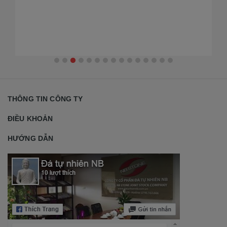
2026
Th
Nộ
đẹ
THÔNG TIN CÔNG TY
ĐIỀU KHOẢN
HƯỚNG DẪN