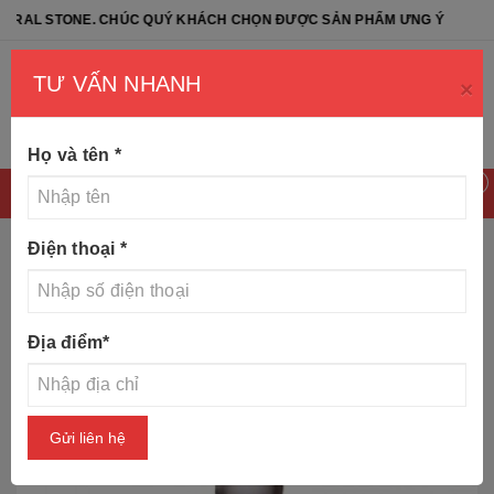
ONE. CHÚC QUÝ KHÁCH CHỌN ĐƯỢC SẢN PHẨM ƯNG Ý
TƯ VẤN NHANH
×
Họ và tên
*
0
Điện thoại
*
Trang chủ
Tin tức
Tượng cô gái, tượng nghệ thuật bằng
Địa điểm
*
đá
Gửi liên hệ