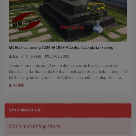
Mộ Đá hoa cương 2026 ❤️ 199+ Mẫu đẹp, báo giá tại xưởng
Đá Tự Nhiên NB
17/07/2026
Trong những năm gần đây, mộ đá hoa cương hay còn có tên gọi
khác là mộ đá Granite đã trở thành một xu hướng chủ đạo trong thiết
kế thi công mộ đá tự nhiên. Với độ bền cao, mẫu mã đẹp, kiểu dáng
hiệ...
[Đọc tiếp...]
SẢN PHẨM NỔI BẬT
Danh mục không tồn tại