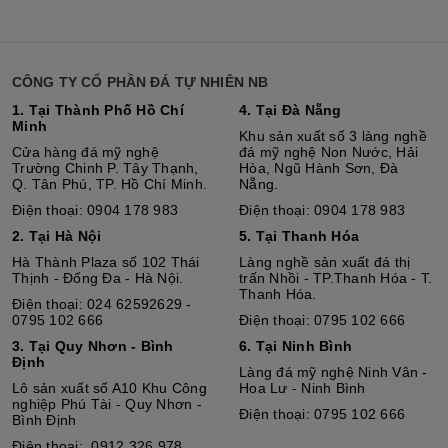
CÔNG TY CỔ PHẦN ĐÁ TỰ NHIÊN NB
1. Tại Thành Phố Hồ Chí
4. Tại Đà Nẵng
Minh
Khu sản xuất số 3 làng nghề
Cửa hàng đá mỹ nghệ
đá mỹ nghệ Non Nước, Hải
Trường Chinh P. Tây Thạnh,
Hòa, Ngũ Hành Sơn, Đà
Q. Tân Phú, TP. Hồ Chí Minh.
Nẵng.
Điện thoại: 0904 178 983
Điện thoại: 0904 178 983
2. Tại Hà Nội
5. Tại Thanh Hóa
Hà Thành Plaza số 102 Thái
Làng nghề sản xuất đá thị
Thịnh - Đống Đa - Hà Nội.
trấn Nhồi - TP.Thanh Hóa - T.
Thanh Hóa.
Điện thoại: 024 62592629 -
0795 102 666
Điện thoại: 0795 102 666
3. Tại Quy Nhơn - Bình
6. Tại Ninh Bình
Định
Làng đá mỹ nghệ Ninh Vân -
Lô sả
n
xuất số A10 Khu Công
Hoa Lư - Ninh Bình
nghiệp Phú Tài - Quy Nhơn -
Điện thoại: 0795 102 666
Bình Định
Điện thoại: 0912 326 978