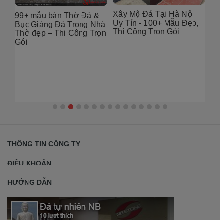
Xây Mộ Đá Tại Hà Nội
&
Địa chỉ thiết Kế Mộ Đá
Uy Tín - 100+ Mẫu Đẹp,
hà
Tại Hà Nội – 100+ Mẫu
Thi Công Trọn Gói
ọn
Đẹp, Chuẩn Phong Thủy
2026
Th
Nộ
đẹ
THÔNG TIN CÔNG TY
ĐIỀU KHOẢN
HƯỚNG DẪN