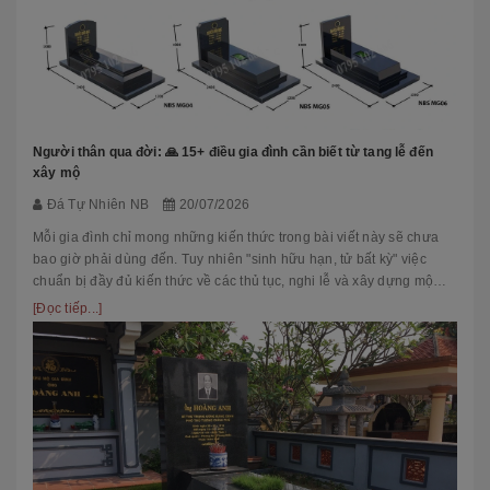
Người thân qua đời: 🙏 15+ điều gia đình cần biết từ tang lễ đến
xây mộ
Đá Tự Nhiên NB
20/07/2026
Mỗi gia đình chỉ mong những kiến thức trong bài viết này sẽ chưa
bao giờ phải dùng đến. Tuy nhiên "sinh hữu hạn, tử bất kỳ" việc
chuẩn bị đầy đủ kiến thức về các thủ tục, nghi lễ và xây dựng mộ
phầ...
[Đọc tiếp...]