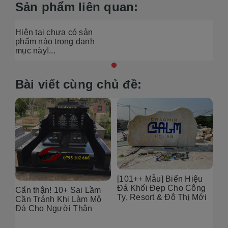
Sản phẩm liên quan:
Hiện tại chưa có sản
phẩm nào trong danh
mục này!...
Bài viết cùng chủ đề:
6
[101++ Mẫu] Biển Hiệu
99
Đá Khối Đẹp Cho Công
Bụ
Cẩn thận! 10+ Sai Lầm
Ty, Resort & Đô Thị Mới
Th
Cần Tránh Khi Làm Mộ
Gó
Đá Cho Người Thân