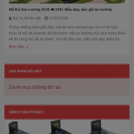
Mộ Đá hoa cương 2026 ❤️ 199+ Mẫu đẹp, báo giá tại xưởng
Đá Tự Nhiên NB
17/07/2026
Trong những năm gần đây, mộ đá hoa cương hay còn có tên gọi
khác là mộ đá Granite đã trở thành một xu hướng chủ đạo trong thiết
kế thi công mộ đá tự nhiên. Với độ bền cao, mẫu mã đẹp, kiểu dáng
hiệ...
[Đọc tiếp...]
SẢN PHẨM NỔI BẬT
Danh mục không tồn tại
VIDEO SẢN PHẨM 1