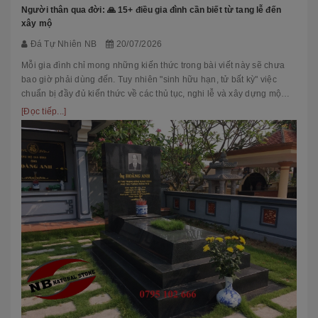
Người thân qua đời: 🙏 15+ điều gia đình cần biết từ tang lễ đến
xây mộ
Đá Tự Nhiên NB
20/07/2026
Mỗi gia đình chỉ mong những kiến thức trong bài viết này sẽ chưa
bao giờ phải dùng đến. Tuy nhiên "sinh hữu hạn, tử bất kỳ" việc
chuẩn bị đầy đủ kiến thức về các thủ tục, nghi lễ và xây dựng mộ
phầ...
[Đọc tiếp...]