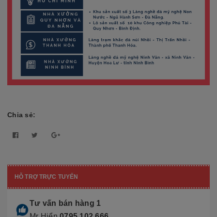
Chia sẻ:
HỖ TRỢ TRỰC TUYẾN
Tư vấn bán hàng 1
Mr Hiển
0795 102 666