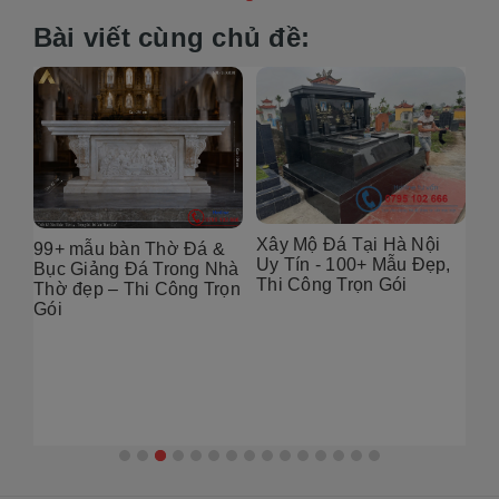
Bài viết cùng chủ đề:
Xây Mộ Đá Tại Hà Nội
99+ mẫu bàn Thờ Đá &
Đị
Uy Tín - 100+ Mẫu Đẹp,
g
Bục Giảng Đá Trong Nhà
Tạ
Thi Công Trọn Gói
i
Thờ đẹp – Thi Công Trọn
Đẹ
Gói
2