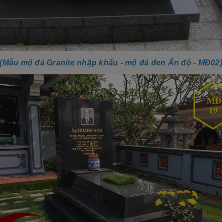
(Mẫu mộ đá Granite nhập khẩu - mộ đá đen Ấn độ - MĐ02