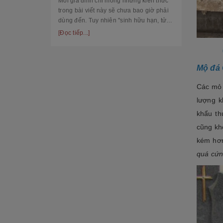
[Đọc tiếp...]
Mỗi gia đình chỉ mong những kiến thức
nhiên. Với 
trong bài viết này sẽ chưa bao giờ phải
Tượng Phật A Di Đà
dáng hiệ...
dùng đến. Tuy nhiên "sinh hữu hạn, tử
bất kỳ" việc chuẩn bị đầy đủ kiến thức về
[Đọc tiếp...]
CON GIỐNG ĐÁ
các thủ tục, nghi lễ và xây dựng mộ
phầ...
Chó đá
Mộ đá 
Nghê đá
Các mỏ 
Kỳ lân đá
lượng k
Đại bàng đá
khẩu th
cũng kh
Ngựa đá
kém hơn
Rồng đá- Cá chép hóa rồng
quá cứn
Tỳ hưu đá
Voi đá
Sư tử đá