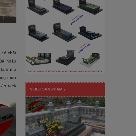
[Đọc tiếp...]
hạng mục nhận diện thương hiệu, nó
còn...
)
 có chất
 Đá nhập
n làm mộ
nắng mưa
cần phải
VIDEO SẢN PHẨM 2