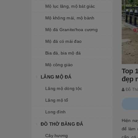
Mộ lục lăng, mộ bát giác
Mộ không mái, mộ bành
Mộ đá Granite/hoa cương
Mộ đá có mái đao
Bia đá, bia mộ đá
Mộ công giáo
Top 
LĂNG MỘ ĐÁ
đẹp 
Lăng mộ dòng tộc
Đỗ Th
Lăng mộ tổ
Long đình
Hiện nay
ĐỒ THỜ BẰNG ĐÁ
để làm 
Cây hương
cấp, có