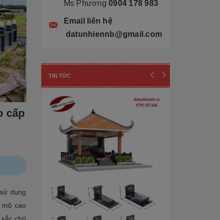
Ms Phương
0904 178 983
Email liên hệ
datunhiennb@gmail.com
TIN TỨC
o cấp
sử dụng
Cẩn thận! 10+ 
g mộ cao
Làm Mộ Đá Ch
 sắc chủ