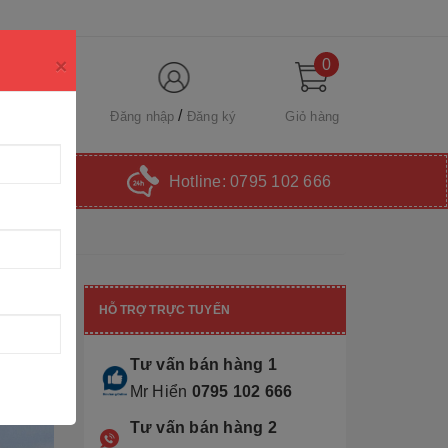
×
0
Đăng nhập
Đăng ký
Giỏ hàng
Hotline:
0795 102 666
HỖ TRỢ TRỰC TUYẾN
Tư vấn bán hàng 1
Mr Hiển
0795 102 666
Tư vấn bán hàng 2