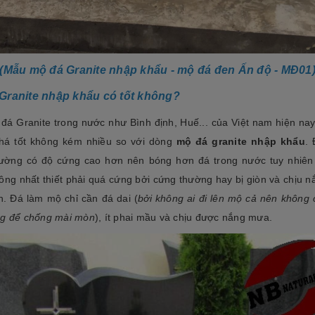
tộc. Xây dựng mộ phần không chỉ là việc
độ bền cao, mẫu mã đẹp, kiểu
tri ân công đức dưỡng dục sinh thành
[Đọc tiếp...]
của con cháu dành cho ông bà cha mẹ
tổ...
(Mẫu mộ đá Granite nhập khẩu - mộ đá đen Ấn độ - MĐ01
Granite nhập khẩu có tốt không?
đá Granite trong nước như Bình định, Huế... của Việt nam hiện nay
há tốt không kém nhiều so với dòng
mộ đá granite nhập khẩu
.
ường có độ cứng cao hơn nên bóng hơn đá trong nước tuy nhiê
ông nhất thiết phải quá cứng bởi cứng thường hay bị giòn và chịu 
. Đá làm mộ chỉ cần đá dai (
bởi không ai đi lên mộ cả nên không 
g để chống mài mòn
), ít phai mầu và chịu được nắng mưa.