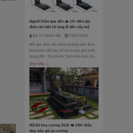
Đá Tự Nhiên
Mộ phần là nơi
là chốn linh th
Người thân qua đời: 🙏 15+ điều gia
tộc. Xây dựng 
đình cần biết từ tang lễ đến xây mộ
tri ân công đứ
[Đọc tiếp...]
Đá Tự Nhiên NB
20/07/2026
của con cháu 
tổ...
Mỗi gia đình chỉ mong những kiến thức
trong bài viết này sẽ chưa bao giờ phải
dùng đến. Tuy nhiên "sinh hữu hạn, tử
bất kỳ" việc chuẩn bị đầy đủ kiến thức về
[Đọc tiếp...]
các thủ tục, nghi lễ và xây dựng mộ
phầ...
[101++ Mẫu] B
Cho Công Ty, R
Đá Tự Nhiên
Biển hiệu đá k
nhiều công ty, 
Mộ Đá hoa cương 2026 ❤️ 199+ Mẫu
cấp lựa chọn n
đẹp, báo giá tại xưởng