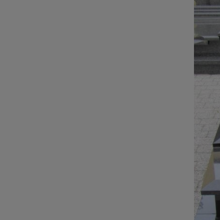
ĐÁ NỘI - NGOẠI THẤT
Sập đá- Biển hiệu
Lò sưởi đá
Phù điêu đá
Lavabo đá
Bồn tắm đá
Đèn đá
Bàn ghế đá
NON BỘ- TIỂU CẢNH SÂN
VƯỜN
ĐÁ PHONG THỦY
ĐÁ XÂY DỰNG