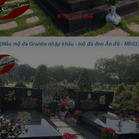
(Mẫu mộ đá Granite nhập khẩu - mộ đá đen Ấn độ - MĐ03