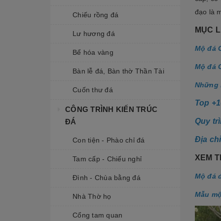
đạo là 
Chiếu rồng đá
MỤC L
Lư hương đá
Mộ đá 
Bể hóa vàng
Mộ đá 
Bàn lễ đá, Bàn thờ Thần Tài
Những l
Cuốn thư đá
Top +1
CÔNG TRÌNH KIẾN TRÚC
Quy tr
ĐÁ
Địa ch
Con tiện - Phào chỉ đá
XEM T
Tam cấp - Chiếu nghỉ
Mộ đá 
Đình - Chùa bằng đá
Mẫu mộ 
Nhà Thờ họ
Cổng tam quan