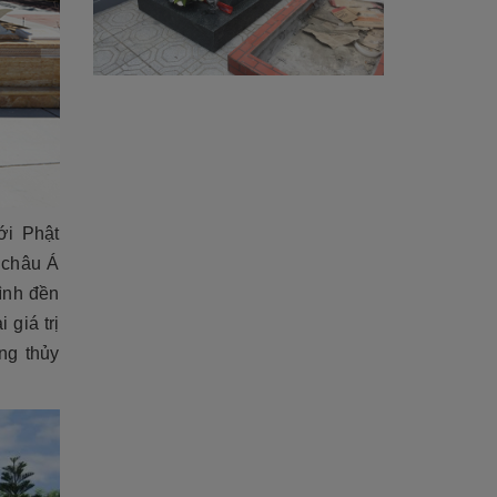
ới Phật
 châu Á
ình đền
 giá trị
ng thủy