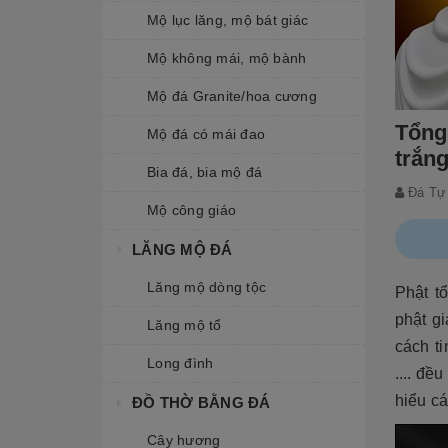
Mộ lục lăng, mộ bát giác
Mộ không mái, mộ bành
Mộ đá Granite/hoa cương
Tổng
Mộ đá có mái đao
trắn
Bia đá, bia mộ đá
Đá Tự
Mộ công giáo
LĂNG MỘ ĐÁ
Lăng mộ dòng tộc
Phật t
phật gi
Lăng mộ tổ
cách ti
Long đình
.... đề
hiểu cá
ĐỒ THỜ BẰNG ĐÁ
Cây hương