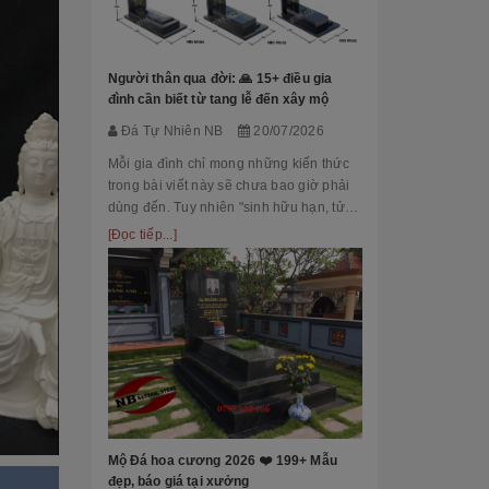
Đá Tự Nhiên
Mộ phần là nơi
là chốn linh th
Người thân qua đời: 🙏 15+ điều gia
tộc. Xây dựng 
đình cần biết từ tang lễ đến xây mộ
tri ân công đứ
[Đọc tiếp...]
Đá Tự Nhiên NB
20/07/2026
của con cháu 
tổ...
Mỗi gia đình chỉ mong những kiến thức
trong bài viết này sẽ chưa bao giờ phải
dùng đến. Tuy nhiên "sinh hữu hạn, tử
bất kỳ" việc chuẩn bị đầy đủ kiến thức về
[Đọc tiếp...]
các thủ tục, nghi lễ và xây dựng mộ
phầ...
[101++ Mẫu] B
Cho Công Ty, R
Đá Tự Nhiên
Biển hiệu đá k
nhiều công ty, 
Mộ Đá hoa cương 2026 ❤️ 199+ Mẫu
cấp lựa chọn n
đẹp, báo giá tại xưởng