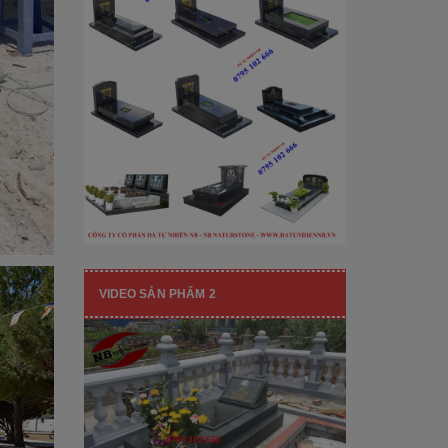
[Đọc tiếp...]
hạng mục nhận diện thương hiệu, nó
còn...
VIDEO SẢN PHẨM 2