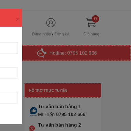
×
0
Đăng nhập
Đăng ký
Giỏ hàng
Hotline:
0795 102 666
HỖ TRỢ TRỰC TUYẾN
Tư vấn bán hàng 1
Mr Hiển
0795 102 666
Tư vấn bán hàng 2