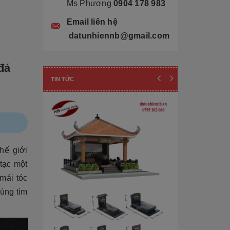
Ms Phương
0904 178 983
Email liên hệ
datunhiennb@gmail.com
đá
TIN TỨC
hế giới
tạc một
 mái tóc
Cùng tìm
Cẩn thận! 10+ 
Làm Mộ Đá Ch