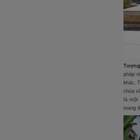
ĐÁ NỘI - NGOẠI THẤT
Sập đá- Biển hiệu
Lò sưởi đá
Phù điêu đá
Lavabo đá
Bồn tắm đá
Tượng
Đèn đá
pháp n
khác. 
Bàn ghế đá
chùa và
NON BỘ- TIỂU CẢNH SÂN
là một
VƯỜN
mang tí
ĐÁ PHONG THỦY
ĐÁ XÂY DỰNG