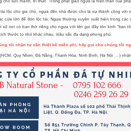
ng cho sức mạnh, tri thức. Trong phật giáo ngựa là hiện thân của ph
ài lộc cho gia chủ, ngựa đến nhà được cho là sự thành công với n
cửa lớn để đón lộc tài. Ngựa thường xuyên xuất hiện trong các n
t số nơi có ban thờ riêng cho ngựa với tên gọi đầy tôn kính "ban 
kích thước to nhỏ khác nhau, mầu sắc đa dạng phong phú.
ng tôi nhận tư vấn thiết kế miễn phí, hãy gọi cho chúng tôi n
(HCM, Quy Nhơn, Đà Nẵng, Thanh Hóa, Ninh Bình, Hà Nội ....) nhận 