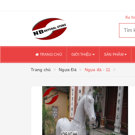
Xu h
TRANG CHỦ
GIỚI THIỆU
SẢN PHẨM
Trang chủ
Ngựa Đá
Ngựa đá - 11