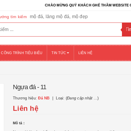
CHÀO MỪNG QUÝ KHÁCH GHÉ THĂM WEBSITE CỦA CÔNG
mộ đá, lăng mộ đá, mộ đẹp
ướng tìm kiếm
CÔNG TRÌNH TIÊU BIỂU
TIN TỨC
LIÊN HỆ
Ngựa đá - 11
Thương hiệu:
Đá NB
Loại: (
Đang cập nhật ...
)
Liên hệ
Mô tả :