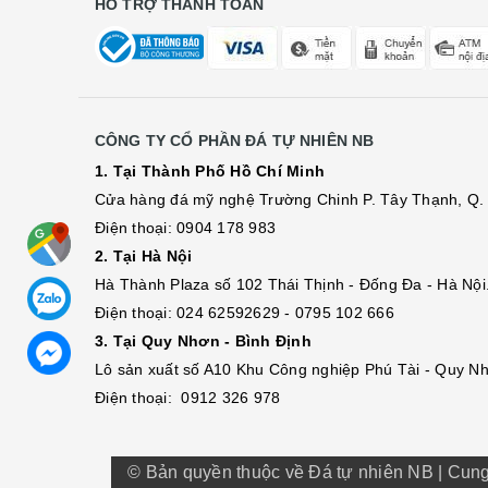
HỖ TRỢ THANH TOÁN
CÔNG TY CỔ PHẦN ĐÁ TỰ NHIÊN NB
1. Tại Thành Phố Hồ Chí Minh
Cửa hàng đá mỹ nghệ Trường Chinh P. Tây Thạnh, Q. 
Điện thoại: 0904 178 983
2. Tại Hà Nội
Hà Thành Plaza số 102 Thái Thịnh - Đống Đa - Hà Nội
Điện thoại: 024 62592629 - 0795 102 666
3. Tại Quy Nhơn - Bình Định
Lô sả
n
xuất số A10 Khu Công nghiệp Phú Tài - Quy Nh
Điện thoại: 0912 326 978
© Bản quyền thuộc về Đá tự nhiên NB
|
Cung