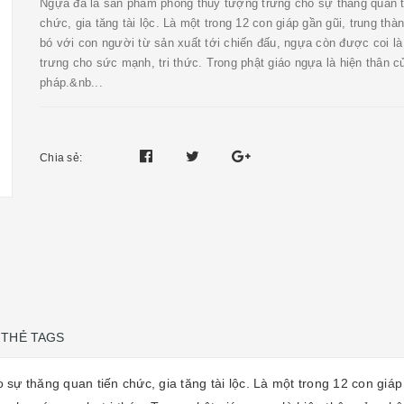
Ngựa đá là sản phẩm phong thủy tượng trưng cho sự thăng quan t
chức, gia tăng tài lộc. Là một trong 12 con giáp gần gũi, trung thà
bó với con người từ sản xuất tới chiến đấu, ngựa còn được coi là
trưng cho sức mạnh, tri thức. Trong phật giáo ngựa là hiện thân c
pháp.&nb...
Chia sẻ:
THẺ TAGS
ự thăng quan tiến chức, gia tăng tài lộc. Là một trong 12 con giáp