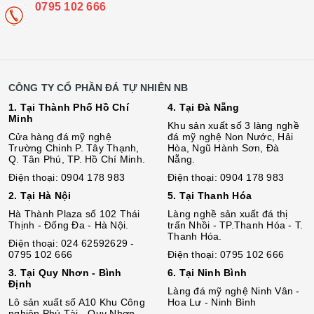
0795 102 666
CÔNG TY CỔ PHẦN ĐÁ TỰ NHIÊN NB
1. Tại Thành Phố Hồ Chí
4. Tại Đà Nẵng
Minh
Khu sản xuất số 3 làng nghề
Cửa hàng đá mỹ nghệ
đá mỹ nghệ Non Nước, Hải
Trường Chinh P. Tây Thạnh,
Hòa, Ngũ Hành Sơn, Đà
Q. Tân Phú, TP. Hồ Chí Minh.
Nẵng.
Điện thoại: 0904 178 983
Điện thoại: 0904 178 983
2. Tại Hà Nội
5. Tại Thanh Hóa
Hà Thành Plaza số 102 Thái
Làng nghề sản xuất đá thị
Thịnh - Đống Đa - Hà Nội.
trấn Nhồi - TP.Thanh Hóa - T.
Thanh Hóa.
Điện thoại: 024 62592629 -
0795 102 666
Điện thoại: 0795 102 666
3. Tại Quy Nhơn - Bình
6. Tại Ninh Bình
Định
Làng đá mỹ nghệ Ninh Vân -
Lô sả
n
xuất số A10 Khu Công
Hoa Lư - Ninh Bình
nghiệp Phú Tài - Quy Nhơn -