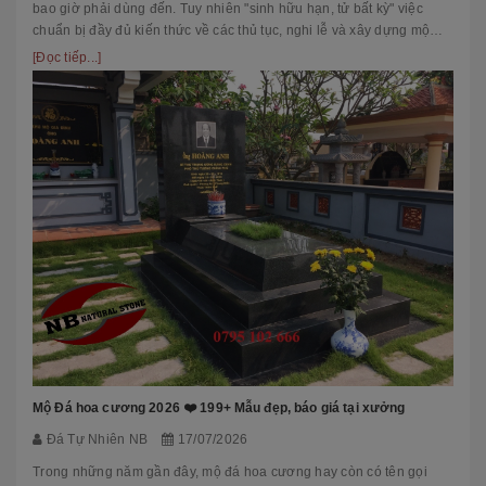
bao giờ phải dùng đến. Tuy nhiên "sinh hữu hạn, tử bất kỳ" việc
chuẩn bị đầy đủ kiến thức về các thủ tục, nghi lễ và xây dựng mộ
phầ...
[Đọc tiếp...]
Mộ Đá hoa cương 2026 ❤️ 199+ Mẫu đẹp, báo giá tại xưởng
Đá Tự Nhiên NB
17/07/2026
Trong những năm gần đây, mộ đá hoa cương hay còn có tên gọi