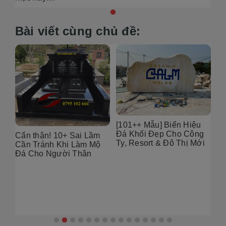
Bài viết cùng chủ đề:
6
[101++ Mẫu] Biển Hiệu
99
Đá Khối Đẹp Cho Công
Bụ
Cẩn thận! 10+ Sai Lầm
Ty, Resort & Đô Thị Mới
Th
Cần Tránh Khi Làm Mộ
Gó
Đá Cho Người Thân