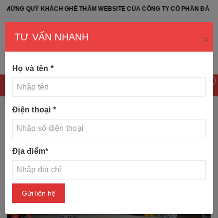
UÝ KHÁCH GHÉ THĂM WEBSITE CỦA CÔNG TY CỔ PHẦN ĐÁ TỰ NHIÊN 
TƯ VẤN NHANH
×
Họ và tên
*
0
Điện thoại
*
Trang chủ
Tin tức
Mẫu lọ hoa - Bình bông đá đẹp
Địa điểm
*
Gửi liên hệ