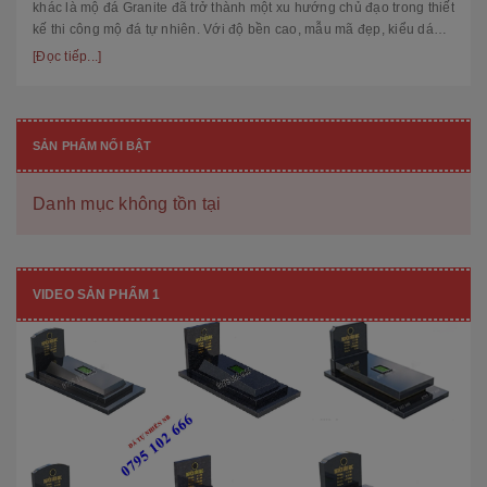
khác là mộ đá Granite đã trở thành một xu hướng chủ đạo trong thiết
kế thi công mộ đá tự nhiên. Với độ bền cao, mẫu mã đẹp, kiểu dáng
hiệ...
[Đọc tiếp...]
SẢN PHẨM NỔI BẬT
Danh mục không tồn tại
VIDEO SẢN PHẨM 1