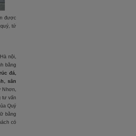
ăn được
quý, tứ
Hà nội,
inh bằng
rúc đá,
nh, sân
y Nhơn,
 tư vấn
 của Quý
iữ bằng
hách có