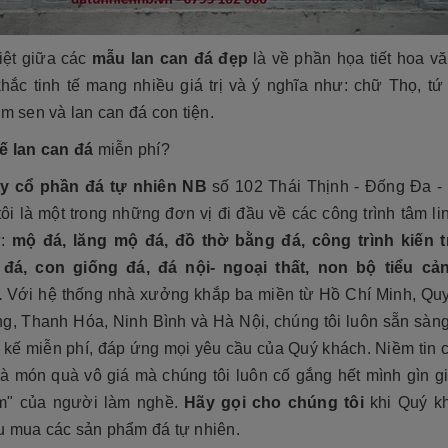
iệt giữa các
mẫu lan can đá đẹp
là về phần họa tiết hoa v
hắc tinh tế mang nhiều giá trị và ý nghĩa như: chữ Thọ, tứ 
ầm sen và lan can đá con tiện.
kế lan can đá
miễn phí?
y cổ phần đá tự nhiên NB
số 102 Thái Thịnh - Đống Đa - 
ôi là một trong những đơn vị đi đầu về các công trình tâm l
ư:
mộ đá, lăng mộ đá, đồ thờ bằng đá, công trình kiến t
đá, con giống đá, đá nội- ngoại thất, non bộ tiểu cả
.
Với hệ thống nhà xưởng khắp ba miền từ Hồ Chí Minh, Qu
g, Thanh Hóa, Ninh Bình và Hà Nội, chúng tôi luôn sẵn sàng
t kế miễn phí, đáp ứng mọi yêu cầu của Quý khách. Niềm tin
là món quà vô giá mà chúng tôi luôn cố gắng hết mình gìn g
âm" của người làm nghề.
Hãy gọi cho chúng tôi
khi Quý k
u mua các sản phẩm đá tự nhiên.