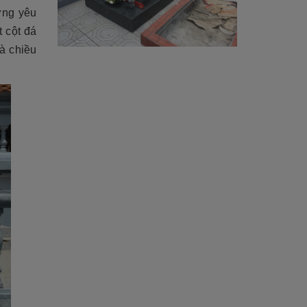
ừng yêu
 cột đá
à chiều