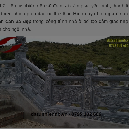
tộc. Xây dựng mộ phần không chỉ là việc
độ bền cao, mẫu mã đẹp, kiểu
hất liệu tự nhiên nên sẽ đem lại cảm giác yên bình, thanh t
tri ân công đức dưỡng dục sinh thành
[Đọc tiếp...]
của con cháu dành cho ông bà cha mẹ
 thiên nhiên giúp đầu óc thư thái. Hiện nay nhiều gia đình
tổ...
an can đá đẹp
trong công trình nhà ở để tạo cảm giác nhẹ
h cho ngôi nhà.