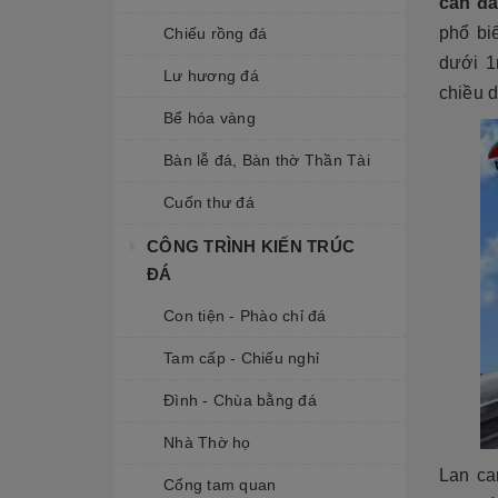
can đ
phổ bi
Chiếu rồng đá
dưới 1
Lư hương đá
chiều d
Bể hóa vàng
Bàn lễ đá, Bàn thờ Thần Tài
Cuốn thư đá
CÔNG TRÌNH KIẾN TRÚC
ĐÁ
Con tiện - Phào chỉ đá
Tam cấp - Chiếu nghỉ
Đình - Chùa bằng đá
Nhà Thờ họ
Lan ca
Cổng tam quan