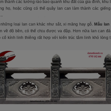
àm thành các tường rào bao quanh khu đất của gia đình, khu 
ng họ, hoặc cũng có thể quây lan can làm thành các giếng
..
 những loại lan can khác như sắt, xi măng hay gỗ.
Mẫu lan
n về độ bền, có thể chịu được va đập. Hơn nữa lan can đá
 cổ kính linh thiêng rất hợp với kiến trúc tâm linh khó lòng 
cương 2026 ❤️ 199+ Mẫu
á tại xưởng
Cẩn thận! 10+ Sai Lầm Cần Tránh Khi
Làm Mộ Đá Cho Người Thân
iên NB
17/07/2026
Đá Tự Nhiên NB
01/07/2026
g năm gần đây, mộ đá hoa
òn có tên gọi khác là mộ đá
Mộ phần là nơi yên nghỉ của người mất,
trở thành một xu hướng chủ
là chốn linh thiêng của gia đình dòng
iết kế thi công mộ đá tự