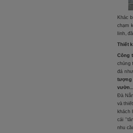
Khác b
chạm k
linh, đ
Thiết 
Công t
chúng t
đá nh
tượng 
vườn..
Đà Nẵn
và thiế
khách 
cái "t
nhu cầ