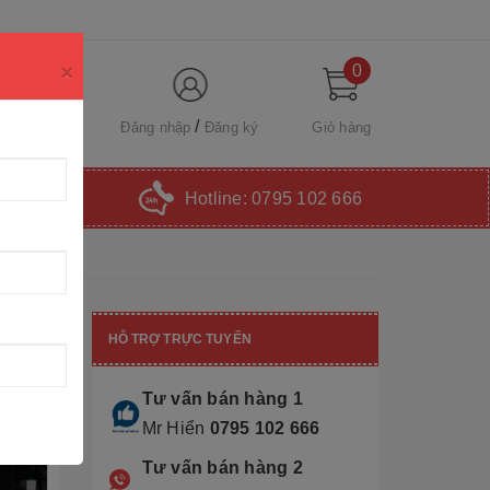
×
0
Đăng nhập
Đăng ký
Giỏ hàng
Hotline:
0795 102 666
HỖ TRỢ TRỰC TUYẾN
Tư vấn bán hàng 1
Mr Hiển
0795 102 666
Tư vấn bán hàng 2