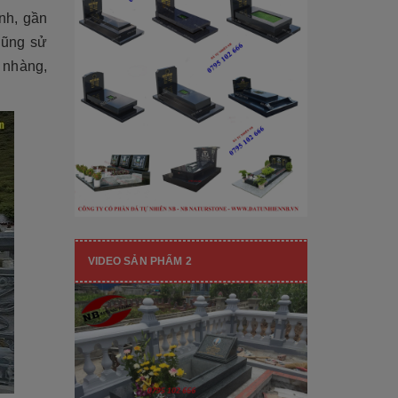
[Đọc tiếp...]
hạng mục nhận diện thương hiệu, nó
ịnh, gần
còn...
 cũng sử
 nhàng,
VIDEO SẢN PHẨM 2