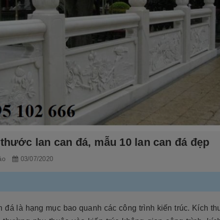
 thước lan can đá, mẫu 10 lan can đá đẹp
ảo
03/07/2020
n đá là hạng mục bao quanh các công trình kiến trúc. Kích t