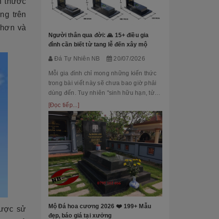
h thước
Đá Tự Nhiên
ng trên
Mộ phần là nơi
 hơn và
là chốn linh th
Người thân qua đời: 🙏 15+ điều gia
tộc. Xây dựng 
đình cần biết từ tang lễ đến xây mộ
tri ân công đứ
[Đọc tiếp...]
Đá Tự Nhiên NB
20/07/2026
của con cháu 
tổ...
Mỗi gia đình chỉ mong những kiến thức
trong bài viết này sẽ chưa bao giờ phải
dùng đến. Tuy nhiên "sinh hữu hạn, tử
bất kỳ" việc chuẩn bị đầy đủ kiến thức về
[Đọc tiếp...]
các thủ tục, nghi lễ và xây dựng mộ
phầ...
[101++ Mẫu] B
Cho Công Ty, R
Đá Tự Nhiên
Biển hiệu đá k
nhiều công ty, 
Mộ Đá hoa cương 2026 ❤️ 199+ Mẫu
được sử
cấp lựa chọn n
đẹp, báo giá tại xưởng