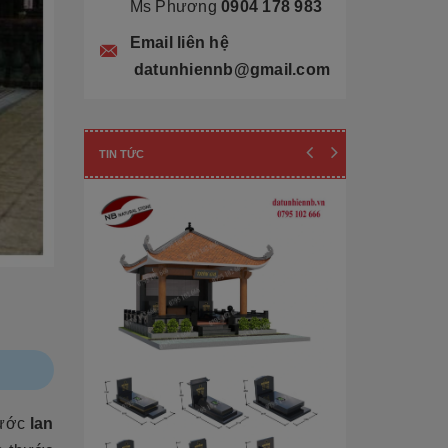
Ms Phương
0904 178 983
Email liên hệ
datunhiennb@gmail.com
TIN TỨC
Cẩn thận! 10+ 
hước
lan
Làm Mộ Đá Ch