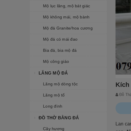
Mộ lục lăng, mộ bát giác
Mộ không mái, mộ bành
Mộ đá Granite/hoa cương
Mộ đá có mái đao
Bia đá, bia mộ đá
Mộ công giáo
LĂNG MỘ ĐÁ
Kích
Lăng mộ dòng tộc
Đỗ Th
Lăng mộ tổ
Long đình
ĐỒ THỜ BẰNG ĐÁ
Lan ca
Cây hương