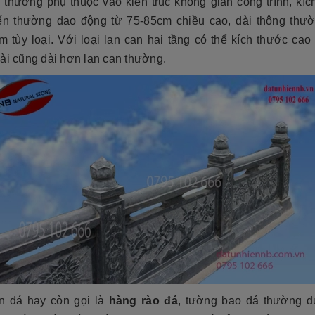
á
thường phụ thuộc vào kiến trúc không gian công trình, kíc
ến thường dao động từ 75-85cm chiều cao, dài thông thườ
m tùy loại. Với loại lan can hai tầng có thể kích thước cao
ài cũng dài hơn lan can thường.
n đá hay còn gọi là
hàng rào đá
, tường bao đá thường 