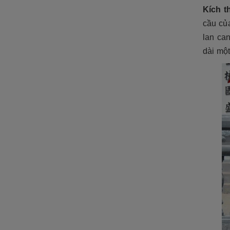
ĐÁ NỘI - NGOẠI THẤT
Kích t
Sập đá- Biển hiệu
cầu củ
lan ca
Lò sưởi đá
dài một
Phù điêu đá
Lavabo đá
Bồn tắm đá
Đèn đá
Bàn ghế đá
NON BỘ- TIỂU CẢNH SÂN
VƯỜN
ĐÁ PHONG THỦY
ĐÁ XÂY DỰNG