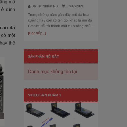
lăng mộ
thế cùng độ bền
[Đọc tiếp...]
Đá Tự Nhiên NB
17/07/2026
hạng mục nhận
 ở đình
còn...
Trong những năm gần đây, mộ đá hoa
cương hay còn có tên gọi khác là mộ đá
Granite đã trở thành một xu hướng chủ
 can đá
đạo trong thiết kế thi công mộ đá tự
[Đọc tiếp...]
 có một
nhiên. Với độ bền cao, mẫu mã đẹp, kiểu
thay thế
dáng hiệ...
SẢN PHẨM NỔI BẬT
Danh mục không tồn tại
[101++ Mẫu] Biển Hiệu Đá Khối Đẹp
Cho Công Ty, Resort & Đô Thị Mới
VIDEO SẢN PHẨM 1
Đá Tự Nhiên NB
29/06/2026
Biển hiệu đá khối đang ngày càng được
nhiều công ty, khu đô thị mới, resort cao
cấp lựa chọn nhờ vẻ đẹp sang trọng, bề
thế cùng độ bền vượt trội. Không chỉ là