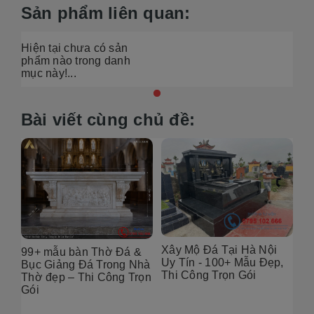
Sản phẩm liên quan:
Hiện tại chưa có sản
phẩm nào trong danh
mục này!...
Bài viết cùng chủ đề:
Xây Mộ Đá Tại Hà Nội
99+ mẫu bàn Thờ Đá &
Đị
Uy Tín - 100+ Mẫu Đẹp,
g
Bục Giảng Đá Trong Nhà
Tạ
Thi Công Trọn Gói
i
Thờ đẹp – Thi Công Trọn
Đẹ
Gói
2