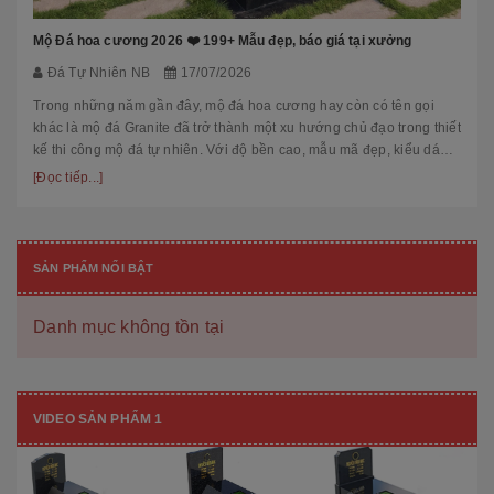
Mộ Đá hoa cương 2026 ❤️ 199+ Mẫu đẹp, báo giá tại xưởng
Đá Tự Nhiên NB
17/07/2026
Trong những năm gần đây, mộ đá hoa cương hay còn có tên gọi
khác là mộ đá Granite đã trở thành một xu hướng chủ đạo trong thiết
kế thi công mộ đá tự nhiên. Với độ bền cao, mẫu mã đẹp, kiểu dáng
hiệ...
[Đọc tiếp...]
SẢN PHẨM NỔI BẬT
Danh mục không tồn tại
VIDEO SẢN PHẨM 1