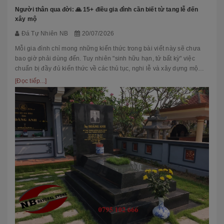
Người thân qua đời: 🙏 15+ điều gia đình cần biết từ tang lễ đến
xây mộ
Đá Tự Nhiên NB
20/07/2026
Mỗi gia đình chỉ mong những kiến thức trong bài viết này sẽ chưa
bao giờ phải dùng đến. Tuy nhiên "sinh hữu hạn, tử bất kỳ" việc
chuẩn bị đầy đủ kiến thức về các thủ tục, nghi lễ và xây dựng mộ
phầ...
[Đọc tiếp...]