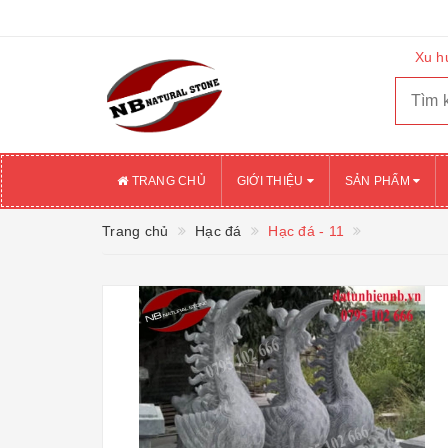
Xu h
TRANG CHỦ
GIỚI THIỆU
SẢN PHẨM
Trang chủ
Hạc đá
Hạc đá - 11