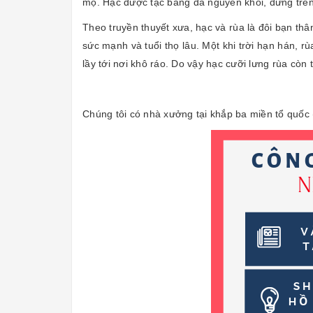
mộ. Hạc được tạc bằng đá nguyên khối, đứng trên 
Theo truyền thuyết xưa, hạc và rùa là đôi bạn thâ
sức mạnh và tuổi thọ lâu. Một khi trời hạn hán, r
lầy tới nơi khô ráo. Do vậy hạc cưỡi lưng rùa cò
Chúng tôi có nhà xưởng tại khắp ba miền tổ quốc