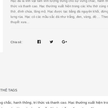
Hạc đá là linh vật tâm linh tượng trưng cho sự vững chắc, hanh thô
thức và thanh cao. Hạc thường xuất hiện trong các khu thờ cúng
thờ, đình chùa, lăng mộ. Hạc được tạc bằng đá nguyên khối, đứng
lưng rùa. Hạc có các mầu sắc đá như trắng, đen, vàng, đỏ ... The
thuyết xưa...
Chia sẻ:
THẺ TAGS
ững chắc, hanh thông, tri thức và thanh cao. Hạc thường xuất hiện t