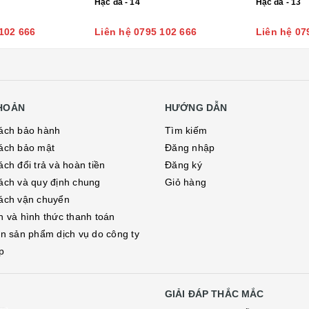
Hạc đá - 14
Hạc đá - 13
102 666
Liên hệ 0795 102 666
Liên hệ 07
KHOẢN
HƯỚNG DẪN
ách bảo hành
Tìm kiếm
ách bảo mật
Đăng nhập
ch đổi trả và hoàn tiền
Đăng ký
ách và quy định chung
Giỏ hàng
ách vận chuyển
h và hình thức thanh toán
in sản phẩm dịch vụ do công ty
p
GIẢI ĐÁP THẮC MẮC