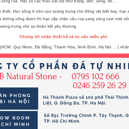
lưng rùa. Hạc có các mầu sắc đá như trắng, đen, vàng, đỏ ...
n thiết. Hạc sống ở trên cao tượng trưng cho động vật biết bay, hạc
ùa không sống được thì hạc cắp chân cẩu rùa sang vùng tươi mát sống
n tượng trưng cho sự đoàn kết yêu thương.
Chúng tôi nhận thiết kế và tư vấn miễn phí.
 (HCM, Quy Nhơn, Đà Nẵng, Thanh Hóa, Ninh Bình, Hà Nội ....) nhận