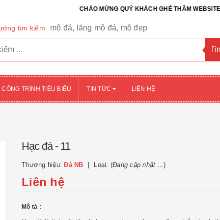
CHÀO MỪNG QUÝ KHÁCH GHÉ THĂM WEBSITE CỦA CÔ
mộ đá, lăng mộ đá, mộ đẹp
ướng tìm kiếm
CÔNG TRÌNH TIÊU BIỂU
TIN TỨC
LIÊN HỆ
Hạc đá - 11
Thương hiệu:
Đá NB
Loại: (
Đang cập nhật ...
)
Liên hệ
Mô tả :