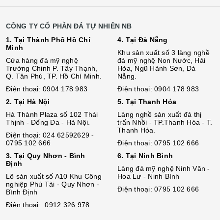
CÔNG TY CỔ PHẦN ĐÁ TỰ NHIÊN NB
1. Tại Thành Phố Hồ Chí
4. Tại Đà Nẵng
Minh
Khu sản xuất số 3 làng nghề
Cửa hàng đá mỹ nghệ
đá mỹ nghệ Non Nước, Hải
Trường Chinh P. Tây Thạnh,
Hòa, Ngũ Hành Sơn, Đà
Q. Tân Phú, TP. Hồ Chí Minh.
Nẵng.
Điện thoại: 0904 178 983
Điện thoại: 0904 178 983
2. Tại Hà Nội
5. Tại Thanh Hóa
Hà Thành Plaza số 102 Thái
Làng nghề sản xuất đá thị
Thịnh - Đống Đa - Hà Nội.
trấn Nhồi - TP.Thanh Hóa - T.
Thanh Hóa.
Điện thoại: 024 62592629 -
0795 102 666
Điện thoại: 0795 102 666
3. Tại Quy Nhơn - Bình
6. Tại Ninh Bình
Định
Làng đá mỹ nghệ Ninh Vân -
Lô sả
n
xuất số A10 Khu Công
Hoa Lư - Ninh Bình
nghiệp Phú Tài - Quy Nhơn -
Điện thoại: 0795 102 666
Bình Định
Điện thoại: 0912 326 978