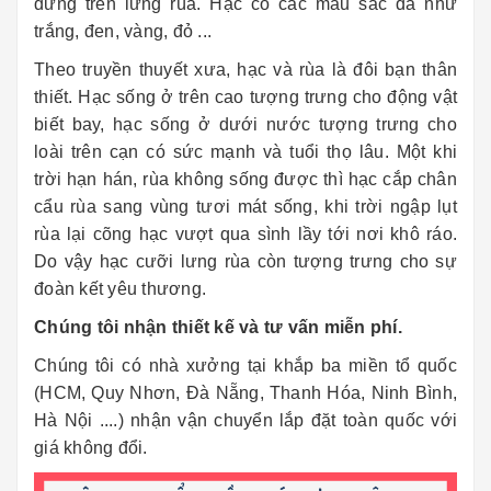
đứng trên lưng rùa. Hạc có các mầu sắc đá như
trắng, đen, vàng, đỏ ...
Theo truyền thuyết xưa, hạc và rùa là đôi bạn thân
thiết. Hạc sống ở trên cao tượng trưng cho động vật
biết bay, hạc sống ở dưới nước tượng trưng cho
loài trên cạn có sức mạnh và tuổi thọ lâu. Một khi
trời hạn hán, rùa không sống được thì hạc cắp chân
cẩu rùa sang vùng tươi mát sống, khi trời ngập lụt
rùa lại cõng hạc vượt qua sình lầy tới nơi khô ráo.
Do vậy hạc cưỡi lưng rùa còn tượng trưng cho sự
đoàn kết yêu thương.
Chúng tôi nhận thiết kế và tư vấn miễn phí.
Chúng tôi có nhà xưởng tại khắp ba miền tổ quốc
(HCM, Quy Nhơn, Đà Nẵng, Thanh Hóa, Ninh Bình,
Hà Nội ....) nhận vận chuyển lắp đặt toàn quốc với
giá không đổi.