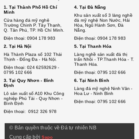
1. Tại Thành Phố Hồ Chí
4. Tại Đà Nẵng
Minh
Khu sản xuất số 3 làng nghề
Cửa hàng đá mỹ nghệ
đá mỹ nghệ Non Nước, Hải
Trường Chinh P. Tây Thạnh,
Hòa, Ngũ Hành Sơn, Đà
Q. Tân Phú, TP. Hồ Chí Minh.
Nẵng.
Điện thoại: 0904 178 983
Điện thoại: 0904 178 983
2. Tại Hà Nội
5. Tại Thanh Hóa
Hà Thành Plaza số 102 Thái
Làng nghề sản xuất đá thị
Thịnh - Đống Đa - Hà Nội.
trấn Nhồi - TP.Thanh Hóa - T.
Thanh Hóa.
Điện thoại: 024 62592629 -
0795 102 666
Điện thoại: 0795 102 666
3. Tại Quy Nhơn - Bình
6. Tại Ninh Bình
Định
Làng đá mỹ nghệ Ninh Vân -
Lô sả
n
xuất số A10 Khu Công
Hoa Lư - Ninh Bình
nghiệp Phú Tài - Quy Nhơn -
Điện thoại: 0795 102 666
Bình Định
Điện thoại: 0912 326 978
© Bản quyền thuộc về Đá tự nhiên NB
Cung cấp bởi
Sapo