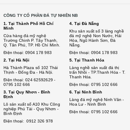
CÔNG TY CỔ PHẦN ĐÁ TỰ NHIÊN NB
1. Tại Thành Phố Hồ Chí
4. Tại Đà Nẵng
Minh
Khu sản xuất số 3 làng nghề
Cửa hàng đá mỹ nghệ
đá mỹ nghệ Non Nước, Hải
Trường Chinh P. Tây Thạnh,
Hòa, Ngũ Hành Sơn, Đà
Q. Tân Phú, TP. Hồ Chí Minh.
Nẵng.
Điện thoại: 0904 178 983
Điện thoại: 0904 178 983
2. Tại Hà Nội
5. Tại Thanh Hóa
Hà Thành Plaza số 102 Thái
Làng nghề sản xuất đá thị
Thịnh - Đống Đa - Hà Nội.
trấn Nhồi - TP.Thanh Hóa - T.
Thanh Hóa.
Điện thoại: 024 62592629 -
0795 102 666
Điện thoại: 0795 102 666
3. Tại Quy Nhơn - Bình
6. Tại Ninh Bình
Định
Làng đá mỹ nghệ Ninh Vân -
Lô sả
n
xuất số A10 Khu Công
Hoa Lư - Ninh Bình
nghiệp Phú Tài - Quy Nhơn -
Điện thoại: 0795 102 666
Bình Định
Điện thoại: 0912 326 978