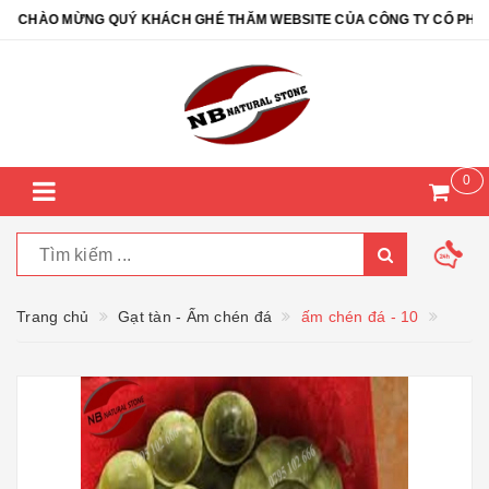
CHÀO MỪNG QUÝ KHÁCH GHÉ THĂM WEBSITE CỦA CÔNG TY CỔ PHẦN ĐÁ
0
Trang chủ
Gạt tàn - Ấm chén đá
ấm chén đá - 10