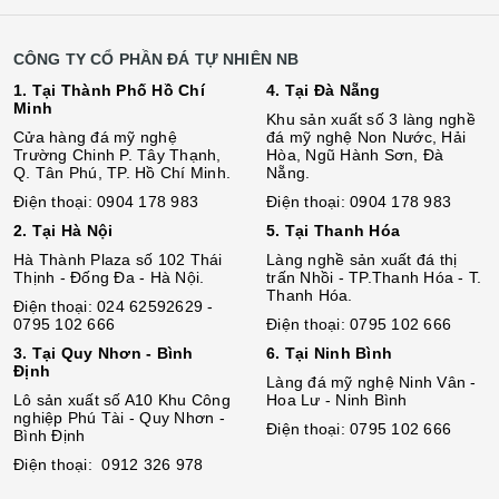
CÔNG TY CỔ PHẦN ĐÁ TỰ NHIÊN NB
1. Tại Thành Phố Hồ Chí
4. Tại Đà Nẵng
Minh
Khu sản xuất số 3 làng nghề
Cửa hàng đá mỹ nghệ
đá mỹ nghệ Non Nước, Hải
Trường Chinh P. Tây Thạnh,
Hòa, Ngũ Hành Sơn, Đà
Q. Tân Phú, TP. Hồ Chí Minh.
Nẵng.
Điện thoại: 0904 178 983
Điện thoại: 0904 178 983
2. Tại Hà Nội
5. Tại Thanh Hóa
Hà Thành Plaza số 102 Thái
Làng nghề sản xuất đá thị
Thịnh - Đống Đa - Hà Nội.
trấn Nhồi - TP.Thanh Hóa - T.
Thanh Hóa.
Điện thoại: 024 62592629 -
0795 102 666
Điện thoại: 0795 102 666
3. Tại Quy Nhơn - Bình
6. Tại Ninh Bình
Định
Làng đá mỹ nghệ Ninh Vân -
Lô sả
n
xuất số A10 Khu Công
Hoa Lư - Ninh Bình
nghiệp Phú Tài - Quy Nhơn -
Điện thoại: 0795 102 666
Bình Định
Điện thoại: 0912 326 978