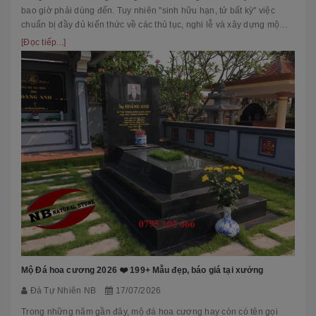
bao giờ phải dùng đến. Tuy nhiên "sinh hữu hạn, tử bất kỳ" việc
chuẩn bị đầy đủ kiến thức về các thủ tục, nghi lễ và xây dựng mộ
phầ...
[Đọc tiếp...]
Mộ Đá hoa cương 2026 ❤️ 199+ Mẫu đẹp, báo giá tại xưởng
Đá Tự Nhiên NB
17/07/2026
Trong những năm gần đây, mộ đá hoa cương hay còn có tên gọi