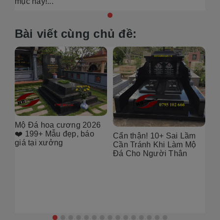
mục này!...
Bài viết cùng chủ đề:
6
[101++ Mẫu] Biển Hiệu
99
Đá Khối Đẹp Cho Công
Bụ
Cẩn thận! 10+ Sai Lầm
Ty, Resort & Đô Thị Mới
Th
Cần Tránh Khi Làm Mộ
Gó
Đá Cho Người Thân