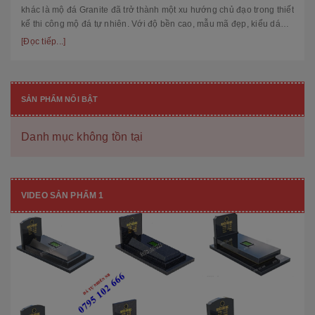
khác là mộ đá Granite đã trở thành một xu hướng chủ đạo trong thiết
kế thi công mộ đá tự nhiên. Với độ bền cao, mẫu mã đẹp, kiểu dáng
hiệ...
[Đọc tiếp...]
SẢN PHẨM NỔI BẬT
Danh mục không tồn tại
VIDEO SẢN PHẨM 1