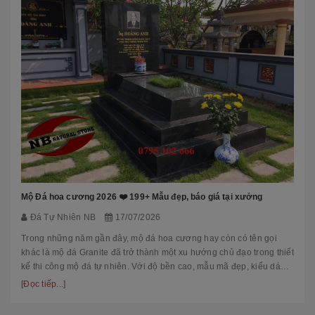
Mộ Đá hoa cương 2026 ❤️ 199+ Mẫu đẹp, báo giá tại xưởng
Đá Tự Nhiên NB
17/07/2026
Trong những năm gần đây, mộ đá hoa cương hay còn có tên gọi
khác là mộ đá Granite đã trở thành một xu hướng chủ đạo trong thiết
kế thi công mộ đá tự nhiên. Với độ bền cao, mẫu mã đẹp, kiểu dáng
hiệ...
[Đọc tiếp...]