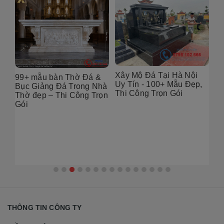
Xây Mộ Đá Tại Hà Nội
99+ mẫu bàn Thờ Đá &
Đị
Uy Tín - 100+ Mẫu Đẹp,
g
Bục Giảng Đá Trong Nhà
Tạ
Thi Công Trọn Gói
i
Thờ đẹp – Thi Công Trọn
Đẹ
Gói
2
THÔNG TIN CÔNG TY