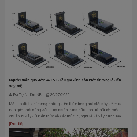
Người thân qua đời: 🙏 15+ điều gia đình cần biết từ tang lễ đến
xây mộ
Đá Tự Nhiên NB
20/07/2026
Mỗi gia đình chỉ mong những kiến thức trong bài viết này sẽ chưa
bao giờ phải dùng đến. Tuy nhiên "sinh hữu hạn, tử bất kỳ" việc
chuẩn bị đầy đủ kiến thức về các thủ tục, nghi lễ và xây dựng mộ
phầ...
[Đọc tiếp...]