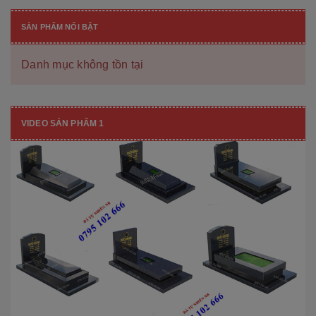
SẢN PHẨM NỔI BẬT
Danh mục không tồn tại
VIDEO SẢN PHẨM 1