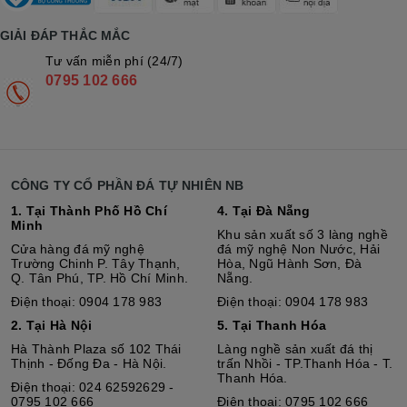
GIẢI ĐÁP THẮC MẮC
Tư vấn miễn phí (24/7)
0795 102 666
CÔNG TY CỔ PHẦN ĐÁ TỰ NHIÊN NB
1. Tại Thành Phố Hồ Chí
4. Tại Đà Nẵng
Minh
Khu sản xuất số 3 làng nghề
Cửa hàng đá mỹ nghệ
đá mỹ nghệ Non Nước, Hải
Trường Chinh P. Tây Thạnh,
Hòa, Ngũ Hành Sơn, Đà
Q. Tân Phú, TP. Hồ Chí Minh.
Nẵng.
Điện thoại: 0904 178 983
Điện thoại: 0904 178 983
2. Tại Hà Nội
5. Tại Thanh Hóa
Hà Thành Plaza số 102 Thái
Làng nghề sản xuất đá thị
Thịnh - Đống Đa - Hà Nội.
trấn Nhồi - TP.Thanh Hóa - T.
Thanh Hóa.
Điện thoại: 024 62592629 -
0795 102 666
Điện thoại: 0795 102 666