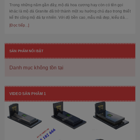
Trong những năm gần đây, mộ đá hoa cương hay còn có tên gọi
khác là mộ đá Granite đã trở thành một xu hướng chủ đạo trong thiết
kế thi công mộ đá tự nhiên. Với độ bền cao, mẫu mã đẹp, kiểu dáng
hiệ...
[Đọc tiếp...]
SẢN PHẨM NỔI BẬT
Danh mục không tồn tại
VIDEO SẢN PHẨM 1