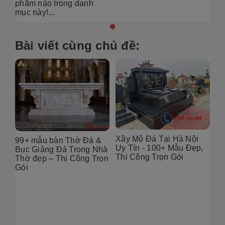
phẩm nào trong danh
mục này!...
Bài viết cùng chủ đề:
Xây Mộ Đá Tại Hà Nội
99+ mẫu bàn Thờ Đá &
Đị
Uy Tín - 100+ Mẫu Đẹp,
g
Bục Giảng Đá Trong Nhà
Tạ
Thi Công Trọn Gói
i
Thờ đẹp – Thi Công Trọn
Đẹ
Gói
2