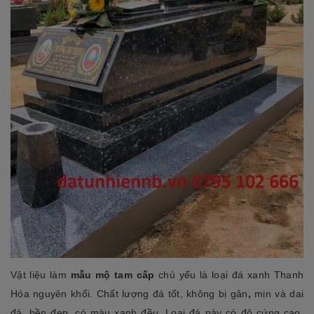
Vật liệu làm
mẫu mộ tam cấp
chủ yếu là loại đá xanh Thanh
Hóa nguyên khối. Chất lượng đá tốt, không bị gân
,
mịn và dai
đá, bền đẹp, có màu xanh đều. Loại đá này có độ cứng cao,