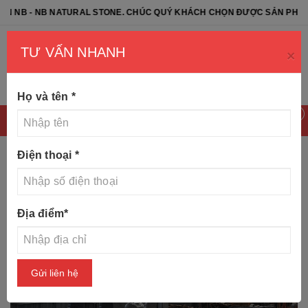
B NATURAL STONE. CHÚC QUÝ KHÁCH CHỌN ĐƯỢC SẢN PHẨM ƯNG Ý
TƯ VẤN NHANH
×
Họ và tên
*
0
Điện thoại
*
Trang chủ
Tin tức
30 mẫu mộ tam cấp đẹp nhất năm
Địa điểm
*
2019
Gửi liên hệ