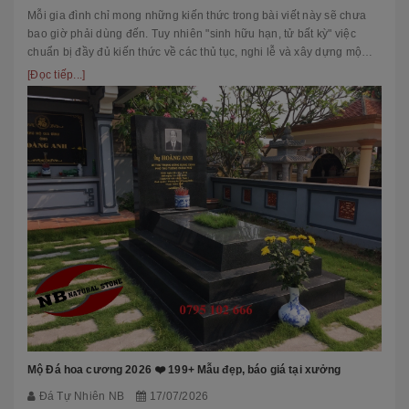
Mỗi gia đình chỉ mong những kiến thức trong bài viết này sẽ chưa
bao giờ phải dùng đến. Tuy nhiên "sinh hữu hạn, tử bất kỳ" việc
chuẩn bị đầy đủ kiến thức về các thủ tục, nghi lễ và xây dựng mộ
phầ...
[Đọc tiếp...]
Mộ Đá hoa cương 2026 ❤️ 199+ Mẫu đẹp, báo giá tại xưởng
Đá Tự Nhiên NB
17/07/2026