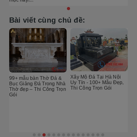
Bài viết cùng chủ đề:
Xây Mộ Đá Tại Hà Nội
99+ mẫu bàn Thờ Đá &
Đị
Uy Tín - 100+ Mẫu Đẹp,
g
Bục Giảng Đá Trong Nhà
Tạ
Thi Công Trọn Gói
i
Thờ đẹp – Thi Công Trọn
Đẹ
Gói
2