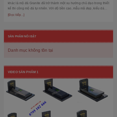
khác là mộ đá Granite đã trở thành một xu hướng chủ đạo trong thiết
kế thi công mộ đá tự nhiên. Với độ bền cao, mẫu mã đẹp, kiểu dáng
hiệ...
[Đọc tiếp...]
SẢN PHẨM NỔI BẬT
Danh mục không tồn tại
VIDEO SẢN PHẨM 1