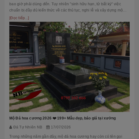
bao giờ phải dùng đến. Tuy nhiên "sinh hữu hạn, tử bất kỳ" việc
chuẩn bị đầy đủ kiến thức về các thủ tục, nghi lễ và xây dựng mộ
phầ...
[Đọc tiếp...]
Mộ Đá hoa cương 2026 ❤️ 199+ Mẫu đẹp, báo giá tại xưởng
Đá Tự Nhiên NB
17/07/2026
Trong những năm gần đây, mộ đá hoa cương hay còn có tên gọi