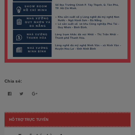
Chia sẻ:
HỖ TRỢ TRỰC TUYẾN