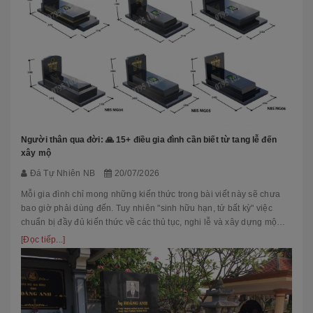
Người thân qua đời: 🙏 15+ điều gia đình cần biết từ tang lễ đến
xây mộ
Đá Tự Nhiên NB
20/07/2026
Mỗi gia đình chỉ mong những kiến thức trong bài viết này sẽ chưa
bao giờ phải dùng đến. Tuy nhiên "sinh hữu hạn, tử bất kỳ" việc
chuẩn bị đầy đủ kiến thức về các thủ tục, nghi lễ và xây dựng mộ
phầ...
[Đọc tiếp...]