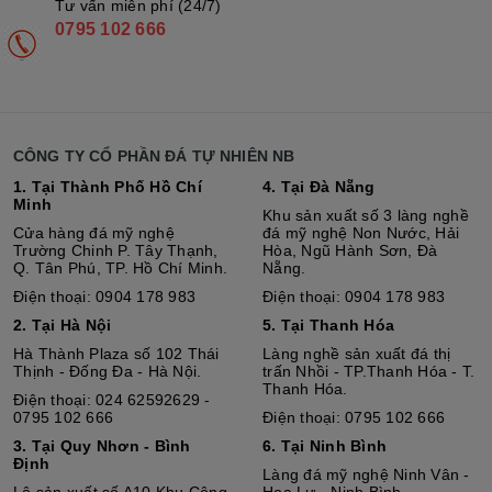
Tư vấn miễn phí (24/7)
0795 102 666
CÔNG TY CỔ PHẦN ĐÁ TỰ NHIÊN NB
1. Tại Thành Phố Hồ Chí
4. Tại Đà Nẵng
Minh
Khu sản xuất số 3 làng nghề
Cửa hàng đá mỹ nghệ
đá mỹ nghệ Non Nước, Hải
Trường Chinh P. Tây Thạnh,
Hòa, Ngũ Hành Sơn, Đà
Q. Tân Phú, TP. Hồ Chí Minh.
Nẵng.
Điện thoại: 0904 178 983
Điện thoại: 0904 178 983
2. Tại Hà Nội
5. Tại Thanh Hóa
Hà Thành Plaza số 102 Thái
Làng nghề sản xuất đá thị
Thịnh - Đống Đa - Hà Nội.
trấn Nhồi - TP.Thanh Hóa - T.
Thanh Hóa.
Điện thoại: 024 62592629 -
0795 102 666
Điện thoại: 0795 102 666
3. Tại Quy Nhơn - Bình
6. Tại Ninh Bình
Định
Làng đá mỹ nghệ Ninh Vân -