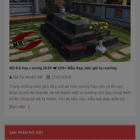
Mộ Đá hoa cương 2026 ❤️ 199+ Mẫu đẹp, báo giá tại xưởng
Đá Tự Nhiên NB
17/07/2026
Trong những năm gần đây, mộ đá hoa cương hay còn có tên gọi
khác là mộ đá Granite đã trở thành một xu hướng chủ đạo trong thiết
kế thi công mộ đá tự nhiên. Với độ bền cao, mẫu mã đẹp, kiểu dáng
hiệ...
[Đọc tiếp...]
SẢN PHẨM NỔI BẬT