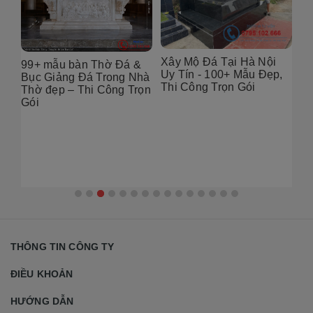
Xây Mộ Đá Tại Hà Nội
99+ mẫu bàn Thờ Đá &
Đị
Uy Tín - 100+ Mẫu Đẹp,
g
Bục Giảng Đá Trong Nhà
Tạ
Thi Công Trọn Gói
i
Thờ đẹp – Thi Công Trọn
Đẹ
Gói
2
THÔNG TIN CÔNG TY
ĐIỀU KHOẢN
HƯỚNG DẪN