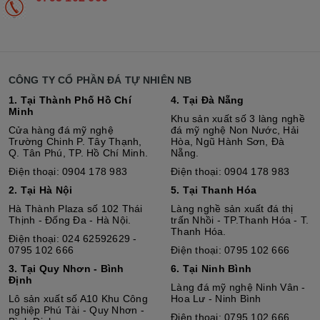
CÔNG TY CỔ PHẦN ĐÁ TỰ NHIÊN NB
1. Tại Thành Phố Hồ Chí
4. Tại Đà Nẵng
Minh
Khu sản xuất số 3 làng nghề
Cửa hàng đá mỹ nghệ
đá mỹ nghệ Non Nước, Hải
Trường Chinh P. Tây Thạnh,
Hòa, Ngũ Hành Sơn, Đà
Q. Tân Phú, TP. Hồ Chí Minh.
Nẵng.
Điện thoại: 0904 178 983
Điện thoại: 0904 178 983
2. Tại Hà Nội
5. Tại Thanh Hóa
Hà Thành Plaza số 102 Thái
Làng nghề sản xuất đá thị
Thịnh - Đống Đa - Hà Nội.
trấn Nhồi - TP.Thanh Hóa - T.
Thanh Hóa.
Điện thoại: 024 62592629 -
0795 102 666
Điện thoại: 0795 102 666
3. Tại Quy Nhơn - Bình
6. Tại Ninh Bình
Định
Làng đá mỹ nghệ Ninh Vân -
Lô sả
n
xuất số A10 Khu Công
Hoa Lư - Ninh Bình
nghiệp Phú Tài - Quy Nhơn -
Điện thoại: 0795 102 666