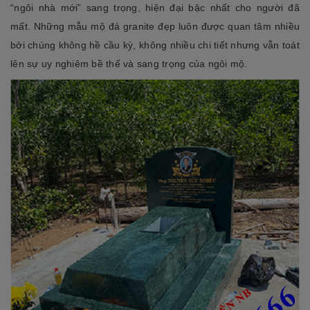
“ngôi nhà mới” sang trọng, hiện đại bậc nhất cho người đã
mất. Những mẫu mộ đá granite đẹp luôn được quan tâm nhiều
bởi chúng không hề cầu kỳ, không nhiều chi tiết nhưng vẫn toát
lên sự uy nghiêm bề thế và sang trọng của ngôi mộ.