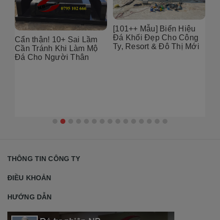
6
[101++ Mẫu] Biển Hiệu
99
Đá Khối Đẹp Cho Công
Bụ
Cẩn thận! 10+ Sai Lầm
Ty, Resort & Đô Thị Mới
Th
Cần Tránh Khi Làm Mộ
Gó
Đá Cho Người Thân
THÔNG TIN CÔNG TY
ĐIỀU KHOẢN
HƯỚNG DẪN