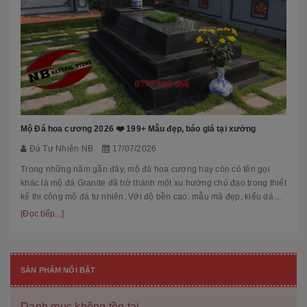
Mộ Đá hoa cương 2026 ❤️ 199+ Mẫu đẹp, báo giá tại xưởng
Đá Tự Nhiên NB
17/07/2026
Trong những năm gần đây, mộ đá hoa cương hay còn có tên gọi
khác là mộ đá Granite đã trở thành một xu hướng chủ đạo trong thiết
kế thi công mộ đá tự nhiên. Với độ bền cao, mẫu mã đẹp, kiểu dáng
hiệ...
[Đọc tiếp...]
SẢN PHẨM NỔI BẬT
Danh mục không tồn tại