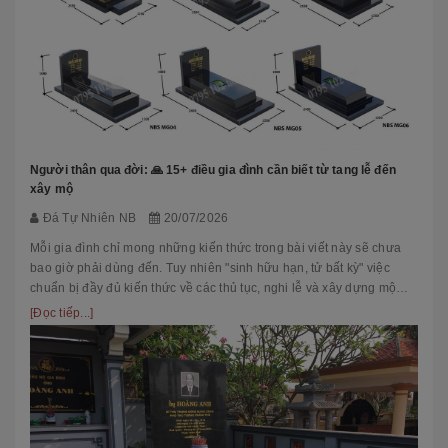
Người thân qua đời: 🙏 15+ điều gia đình cần biết từ tang lễ đến
xây mộ
Đá Tự Nhiên NB
20/07/2026
Mỗi gia đình chỉ mong những kiến thức trong bài viết này sẽ chưa
bao giờ phải dùng đến. Tuy nhiên "sinh hữu hạn, tử bất kỳ" việc
chuẩn bị đầy đủ kiến thức về các thủ tục, nghi lễ và xây dựng mộ
phầ...
[Đọc tiếp...]