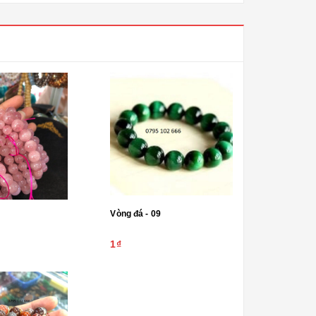
Vòng đá - 09
1₫