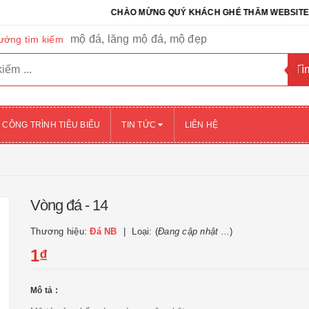
CHÀO MỪNG QUÝ KHÁCH GHÉ THĂM WEBSITE CỦA C
mộ đá, lăng mộ đá, mộ đẹp
ướng tìm kiếm
CÔNG TRÌNH TIÊU BIỂU
TIN TỨC
LIÊN HỆ
Vòng đá - 14
Thương hiệu:
Đá NB
Loại: (
Đang cập nhật ...
)
1₫
Mô tả :