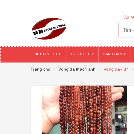
Xu h
TRANG CHỦ
GIỚI THIỆU
SẢN PHẨM
Trang chủ
Vòng đá thạch anh
Vòng đá - 14