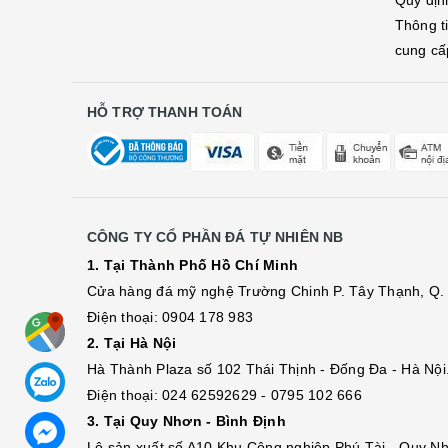
Quy địn
Thông t
cung cấ
HỖ TRỢ THANH TOÁN
CÔNG TY CỔ PHẦN ĐÁ TỰ NHIÊN NB
1. Tại Thành Phố Hồ Chí Minh
Cửa hàng đá mỹ nghệ Trường Chinh P. Tây Thạnh, Q. 
Điện thoại: 0904 178 983
2. Tại Hà Nội
Hà Thành Plaza số 102 Thái Thịnh - Đống Đa - Hà Nội
Điện thoại: 024 62592629 - 0795 102 666
3. Tại Quy Nhơn - Bình Định
Lô sả
n
xuất số A10 Khu Công nghiệp Phú Tài - Quy Nh