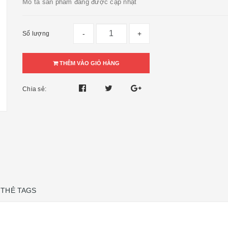
Mô tả sản phẩm đang được cập nhật
-
+
Số lượng
THÊM VÀO GIỎ HÀNG
Chia sẻ:
THẺ TAGS