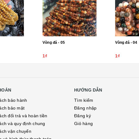
Vòng đá - 05
Vòng đá - 04
1₫
1₫
KHOẢN
HƯỚNG DẪN
ách bảo hành
Tìm kiếm
ách bảo mật
Đăng nhập
ch đổi trả và hoàn tiền
Đăng ký
ách và quy định chung
Giỏ hàng
ách vận chuyển