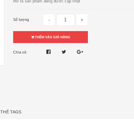
Mô tả sản phẩm đang được cập nhật
-
+
Số lượng
THÊM VÀO GIỎ HÀNG
Chia sẻ:
THẺ TAGS