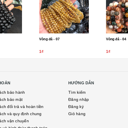
Vòng đá - 07
Vòng đá - 04
1₫
1₫
KHOẢN
HƯỚNG DẪN
ách bảo hành
Tìm kiếm
ách bảo mật
Đăng nhập
ch đổi trả và hoàn tiền
Đăng ký
ách và quy định chung
Giỏ hàng
ách vận chuyển