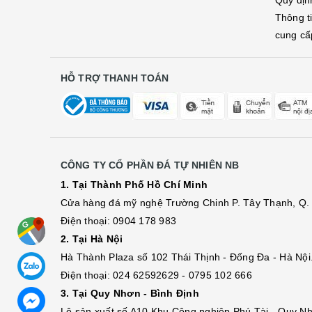
Quy địn
Thông t
cung cấ
HỖ TRỢ THANH TOÁN
CÔNG TY CỔ PHẦN ĐÁ TỰ NHIÊN NB
1. Tại Thành Phố Hồ Chí Minh
Cửa hàng đá mỹ nghệ Trường Chinh P. Tây Thạnh, Q. 
Điện thoại: 0904 178 983
2. Tại Hà Nội
Hà Thành Plaza số 102 Thái Thịnh - Đống Đa - Hà Nội
Điện thoại: 024 62592629 - 0795 102 666
3. Tại Quy Nhơn - Bình Định
Lô sả
n
xuất số A10 Khu Công nghiệp Phú Tài - Quy Nh