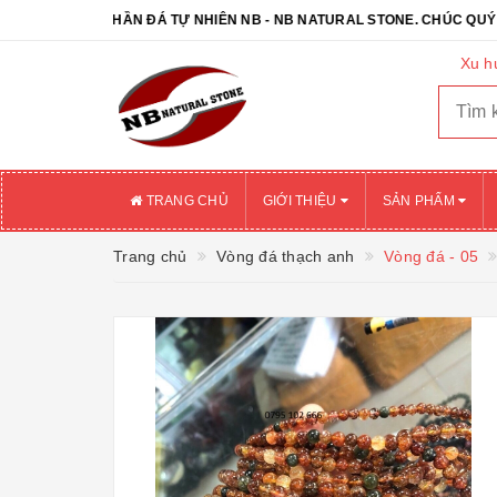
 TY CỔ PHẦN ĐÁ TỰ NHIÊN NB - NB NATURAL STONE. CHÚC QUÝ KHÁ
Xu h
TRANG CHỦ
GIỚI THIỆU
SẢN PHẨM
Trang chủ
Vòng đá thạch anh
Vòng đá - 05