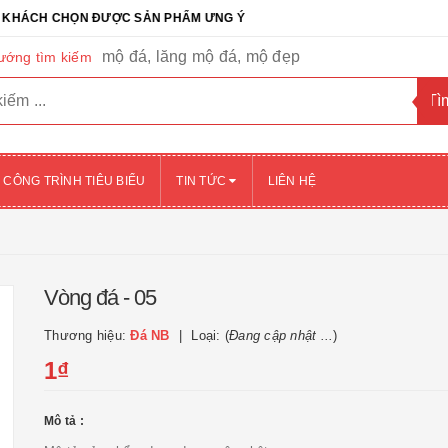
CH CHỌN ĐƯỢC SẢN PHẨM ƯNG Ý
mộ đá, lăng mộ đá, mộ đẹp
ướng tìm kiếm
CÔNG TRÌNH TIÊU BIỂU
TIN TỨC
LIÊN HỆ
Vòng đá - 05
Thương hiệu:
Đá NB
Loại: (
Đang cập nhật ...
)
1₫
Mô tả :