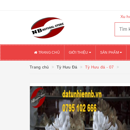
Xu h
TRANG CHỦ
GIỚI THIỆU
SẢN PHẨM
Trang chủ
Tỳ Hưu Đá
Tỳ Hưu đá - 07