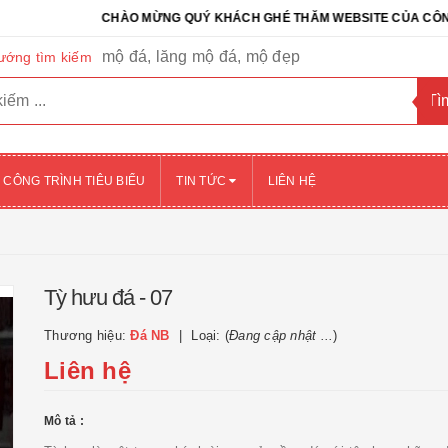
CHÀO MỪNG QUÝ KHÁCH GHÉ THĂM WEBSITE CỦA CÔNG TY CỔ 
mộ đá, lăng mộ đá, mộ đẹp
ướng tìm kiếm
CÔNG TRÌNH TIÊU BIỂU
TIN TỨC
LIÊN HỆ
Tỳ hưu đá - 07
Thương hiệu:
Đá NB
Loại: (
Đang cập nhật ...
)
Liên hệ
Mô tả :