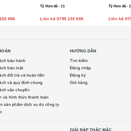
Tỳ Hưu đá - 11
Tỳ Hưu đá - 
102 666
Liên hệ 0795 102 666
Liên hệ 07
KHOẢN
HƯỚNG DẪN
ách bảo hành
Tìm kiếm
ách bảo mật
Đăng nhập
ch đổi trả và hoàn tiền
Đăng ký
ách và quy định chung
Giỏ hàng
ách vận chuyển
h và hình thức thanh toán
in sản phẩm dịch vụ do công ty
p
GIẢI ĐÁP THẮC MẮC