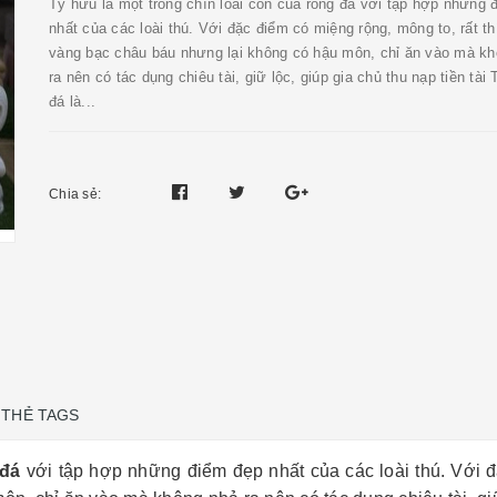
Tỳ hưu là một trong chín loài con của rồng đá với tập hợp những 
nhất của các loài thú. Với đặc điểm có miệng rộng, mông to, rất th
vàng bạc châu báu nhưng lại không có hậu môn, chỉ ăn vào mà k
ra nên có tác dụng chiêu tài, giữ lộc, giúp gia chủ thu nạp tiền tài
đá là...
Chia sẻ:
THẺ TAGS
 đá
với tập hợp những điểm đẹp nhất của các loài thú. Với đ