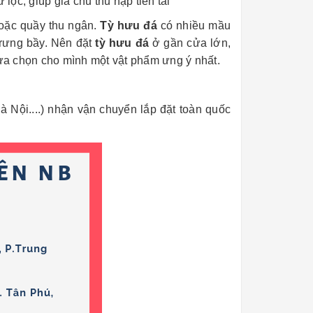
ộc, giúp gia chủ thu nạp tiền tài
hoặc quầy thu ngân.
Tỳ hưu đá
có nhiều mầu
rưng bầy. Nên đặt
tỳ hưu đá
ở gần cửa lớn,
a chọn cho mình một vật phẩm ưng ý nhất.
Nội....) nhận vận chuyển lắp đặt toàn quốc