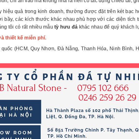
, chỉ ăn vào mà không nhả ra nên có tác dụng chiêu tài, giữ l
y hiệu quả trong kinh doanh, thường được đặt trên két bạc 
bầy, các kích thước khác nhau phù hợp với các diện tích t
úng tôi có rất nhiều mẫu
tỳ hưu đá
khác nhau để quý khách lự
à thiết kế miễn phí.
ổ quốc (HCM, Quy Nhơn, Đà Nẵng, Thanh Hóa, Ninh Bình, Hà 