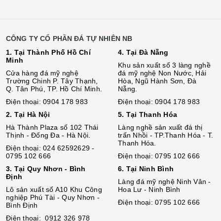
CÔNG TY CỔ PHẦN ĐÁ TỰ NHIÊN NB
1. Tại Thành Phố Hồ Chí
4. Tại Đà Nẵng
Minh
Khu sản xuất số 3 làng nghề
Cửa hàng đá mỹ nghệ
đá mỹ nghệ Non Nước, Hải
Trường Chinh P. Tây Thạnh,
Hòa, Ngũ Hành Sơn, Đà
Q. Tân Phú, TP. Hồ Chí Minh.
Nẵng.
Điện thoại: 0904 178 983
Điện thoại: 0904 178 983
2. Tại Hà Nội
5. Tại Thanh Hóa
Hà Thành Plaza số 102 Thái
Làng nghề sản xuất đá thị
Thịnh - Đống Đa - Hà Nội.
trấn Nhồi - TP.Thanh Hóa - T.
Thanh Hóa.
Điện thoại: 024 62592629 -
0795 102 666
Điện thoại: 0795 102 666
3. Tại Quy Nhơn - Bình
6. Tại Ninh Bình
Định
Làng đá mỹ nghệ Ninh Vân -
Lô sả
n
xuất số A10 Khu Công
Hoa Lư - Ninh Bình
nghiệp Phú Tài - Quy Nhơn -
Điện thoại: 0795 102 666
Bình Định
Điện thoại: 0912 326 978