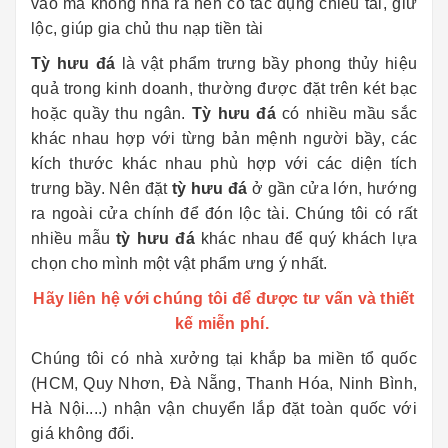
vào mà không nhả ra nên có tác dụng chiêu tài, giữ
lộc, giúp gia chủ thu nạp tiền tài
Tỳ hưu đá
là vật phẩm trưng bầy phong thủy hiệu
quả trong kinh doanh, thường được đặt trên két bạc
hoặc quầy thu ngân.
Tỳ hưu đá
có nhiều mầu sắc
khác nhau hợp với từng bản mệnh người bầy, các
kích thước khác nhau phù hợp với các diện tích
trưng bầy. Nên đặt
tỳ hưu đá
ở gần cửa lớn, hướng
ra ngoài cửa chính để đón lộc tài. Chúng tôi có rất
nhiều mẫu
tỳ hưu đá
khác nhau để quý khách lựa
chọn cho mình một vật phẩm ưng ý nhất.
Hãy liên hệ với chúng tôi để được tư vấn và thiết
kế miễn phí.
Chúng tôi có nhà xưởng tại khắp ba miền tổ quốc
(HCM, Quy Nhơn, Đà Nẵng, Thanh Hóa, Ninh Bình,
Hà Nội....) nhận vận chuyển lắp đặt toàn quốc với
giá không đổi.