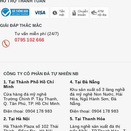
HỖ TRỢ THANH TOÁN
GIẢI ĐÁP THẮC MẮC
Tư vấn miễn phí (24/7)
0795 102 666
CÔNG TY CỔ PHẦN ĐÁ TỰ NHIÊN NB
1. Tại Thành Phố Hồ Chí
4. Tại Đà Nẵng
Minh
Khu sản xuất số 3 làng nghề
Cửa hàng đá mỹ nghệ
đá mỹ nghệ Non Nước, Hải
Trường Chinh P. Tây Thạnh,
Hòa, Ngũ Hành Sơn, Đà
Q. Tân Phú, TP. Hồ Chí Minh.
Nẵng.
Điện thoại: 0904 178 983
Điện thoại: 0904 178 983
2. Tại Hà Nội
5. Tại Thanh Hóa
Hà Thành Plaza số 102 Thái
Làng nghề sản xuất đá thị
Thịnh - Đống Đa - Hà Nội.
trấn Nhồi - TP.Thanh Hóa - T.