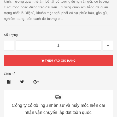
kính. Tượng quan thế âm bồ tát có tượng đứng và ngồi, có tượng
cưỡi rồng hoặc đứng trên đài sen... tượng quan âm bằng đá quan
trọng nhất là "diện", khuôn mặt ngài phải có sự phúc hậu, gần gũi,
nghiêm trang, bên cạnh đó tượng p...
Số lượng
-
+
THÊM VÀO GIỎ HÀNG
Chia sẻ:
Công ty có đội ngũ nhân sự và máy móc hiện đại
nhận vận chuyển lắp đặt toàn quốc.