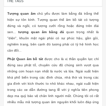
THẺ TAGS
Tượng quan âm
chủ yếu được làm bằng đá trắng thể
hiện sự tôn kính. Tượng quan thế âm bồ tát có tượng
đứng và ngồi, có tượng cưỡi rồng hoặc đứng trên đài
sen...
tượng quan âm bằng đá
quan trọng nhất là
"diện", khuôn mặt ngài phải có sự phúc hậu, gần gũi,
nghiêm trang, bên cạnh đó tượng phải có tỷ hệ hình học
cân đối...
Phật Quan âm bồ tát
được cho là vị thần quyền lực chỉ
đứng sau phật tổ, chuyên cứu độ chúng sinh vượt qua
những cơn hoạn nạn nhất là nước và lửa. Ngài xuất hiện
khá phổ biến trong các đình chùa, nhà thờ và trong các
gia đình với kích thước to nhỏ khác nhau, ngài xuất hiện
trong các xe dẫn đường tang lễ với ý nghĩa tiên phong
dẹp ma quỷ bảo vệ chân linh người mất. Chúng tôi có rất
nhiều mẫu mã tượng quan âm nguyên khối luôn đáp ứng