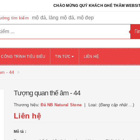
CHÀO MỪNG QUÝ KHÁCH GHÉ THĂM WEBSITE CỦA CÔ
mộ đá, lăng mộ đá, mộ đẹp
ướng tìm kiếm
CÔNG TRÌNH TIÊU BIỂU
TIN TỨC
LIÊN HỆ
âm - 44
Tượng quan thế âm - 44
Thương hiệu:
Đá NB Natural Stone
Loại: (
Đang cập nhật ...
)
Liên hệ
Mô tả :