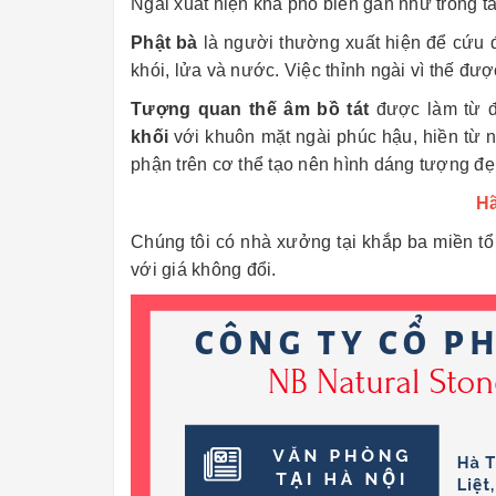
Ngài xuất hiện khá phổ biến gần như trong tấ
Phật bà
là người thường xuất hiện để cứu đ
khói, lửa và nước. Việc thỉnh ngài vì thế đư
Tượng quan thế âm bồ tát
được làm từ đ
khối
với khuôn mặt ngài phúc hậu, hiền từ 
phận trên cơ thể tạo nên hình dáng tượng đẹ
Hã
Chúng tôi có nhà xưởng tại khắp ba miền t
với giá không đổi.