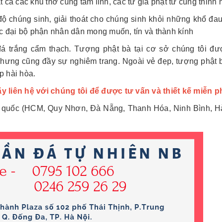
t cả các khu thờ cúng tâm linh, các tư gia phật tử cũng thỉnh 
ộ chúng sinh, giải thoát cho chúng sinh khỏi những khổ đau
ợc đại bộ phận nhân dân mong muốn, tín và thành kính
á trắng cẩm thạch. Tượng phật bà tại cơ sở chúng tôi đ
nhưng cũng đầy sự nghiêm trang. Ngoài vẻ đẹp, tượng phật b
p hài hòa.
y liên hệ với chúng tôi để được tư vấn và thiết kế miễn p
ổ quốc (HCM, Quy Nhơn, Đà Nẵng, Thanh Hóa, Ninh Bình, Hà N