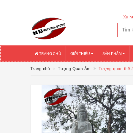
Xu h
TRANG CHỦ
GIỚI THIỆU
SẢN PHẨM
Trang chủ
Tượng Quan Âm
Tượng quan thế 