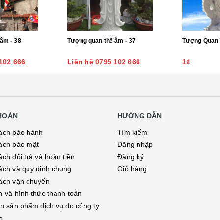
âm - 38
Tượng quan thế âm - 37
102 666
Liên hệ 0795 102 666
1₫
KHOẢN
HƯỚNG DẪN
ách bảo hành
Tìm kiếm
ách bảo mật
Đăng nhập
ch đổi trả và hoàn tiền
Đăng ký
ách và quy định chung
Giỏ hàng
ách vận chuyển
h và hình thức thanh toán
in sản phẩm dịch vụ do công ty
p