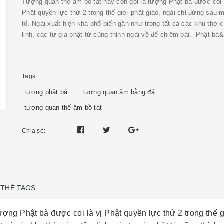
Tượng quan thế âm bồ tát hay còn gọi là tượng Phật bà được coi l
Phật quyền lực thứ 2 trong thế giới phật giáo, ngài chỉ đứng sau 
tổ. Ngài xuất hiện khá phổ biến gần như trong tất cả các khu thờ 
linh, các tư gia phật tử cũng thỉnh ngài về để chiêm bái. Phật bà&
Tags :
tượng phật bà
tượng quan âm bằng đá
tượng quan thế âm bồ tát
Chia sẻ:
THẺ TAGS
ượng Phật bà được coi là vị Phật quyền lực thứ 2 trong thế g