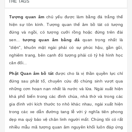
THẺ TAGS
Tượng quan âm
chủ yếu được làm bằng đá trắng thể
hiện sự tôn kính. Tượng quan thế âm bồ tát có tượng
đứng và ngồi, có tượng cưỡi rồng hoặc đứng trên đài
sen...
tượng quan âm bằng đá
quan trọng nhất là
"diện", khuôn mặt ngài phải có sự phúc hậu, gần gũi,
nghiêm trang, bên cạnh đó tượng phải có tỷ hệ hình học
cân đối...
Phật Quan âm bồ tát
được cho là vị thần quyền lực chỉ
đứng sau phật tổ, chuyên cứu độ chúng sinh vượt qua
những cơn hoạn nạn nhất là nước và lửa. Ngài xuất hiện
khá phổ biến trong các đình chùa, nhà thờ và trong các
gia đình với kích thước to nhỏ khác nhau, ngài xuất hiện
trong các xe dẫn đường tang lễ với ý nghĩa tiên phong
dẹp ma quỷ bảo vệ chân linh người mất. Chúng tôi có rất
nhiều mẫu mã tượng quan âm nguyên khối luôn đáp ứng