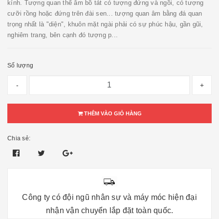
kính. Tượng quan thế âm bồ tát có tượng đứng và ngồi, có tượng
cưỡi rồng hoặc đứng trên đài sen... tượng quan âm bằng đá quan
trọng nhất là "diện", khuôn mặt ngài phải có sự phúc hậu, gần gũi,
nghiêm trang, bên cạnh đó tượng p...
Số lượng
-
+
THÊM VÀO GIỎ HÀNG
Chia sẻ:
Công ty có đội ngũ nhân sự và máy móc hiện đại
nhận vận chuyển lắp đặt toàn quốc.