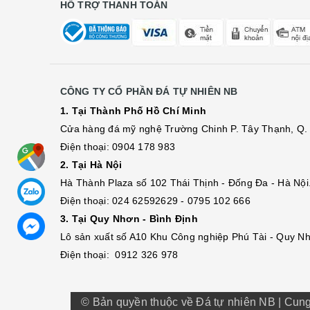
HỖ TRỢ THANH TOÁN
CÔNG TY CỔ PHẦN ĐÁ TỰ NHIÊN NB
1. Tại Thành Phố Hồ Chí Minh
Cửa hàng đá mỹ nghệ Trường Chinh P. Tây Thạnh, Q. 
Điện thoại: 0904 178 983
2. Tại Hà Nội
Hà Thành Plaza số 102 Thái Thịnh - Đống Đa - Hà Nội
Điện thoại: 024 62592629 - 0795 102 666
3. Tại Quy Nhơn - Bình Định
Lô sả
n
xuất số A10 Khu Công nghiệp Phú Tài - Quy Nh
Điện thoại: 0912 326 978
© Bản quyền thuộc về Đá tự nhiên NB
|
Cung