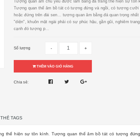
Tượng quan âm chủ yếu được làm bằng đá trắng thể hiện sự tôn k
Tượng quan thế âm bồ tát có tượng đứng và ngồi, có tượng cưỡi
hoặc đứng trên đài sen... tượng quan âm bằng đá quan trọng nhất 
"diện", khuôn mặt ngài phải có sự phúc hậu, gần gũi, nghiêm trang
cạnh đó tượng p...
-
+
Số lượng
THÊM VÀO GIỎ HÀNG
Chia sẻ:
THẺ TAGS
g thể hiện sự tôn kính. Tượng quan thế âm bồ tát có tượng đứng 