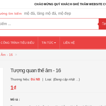
CHÀO MỪNG QUÝ KHÁCH GHÉ THĂM WEBSITE CỦA CÔNG 
mộ đá, lăng mộ đá, mộ đẹp
ướng tìm kiếm
CÔNG TRÌNH TIÊU BIỂU
TIN TỨC
LIÊN HỆ
 Âm - 16
Tượng quan thế âm - 16
Thương hiệu:
Đá NB
Loại: (
Đang cập nhật ...
)
1₫
Mô tả :