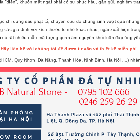
là "diện", khuôn mặt ngài phải có sự phúc hậu, gần gũi, nghiêm tr
lực chỉ đứng sau phật tổ, chuyên cứu độ chúng sinh vượt qua những 
g các gia đình với kích thước to nhỏ khác nhau, ngài xuất hiện tro
ôi có rất nhiều mẫu mã tượng quan âm nguyên khối luôn đáp ứng yê
Hãy liên hệ với chúng tôi để được tư vấn và thiết kế miễn phí.
 (HCM, Quy Nhơn, Đà Nẵng, Thanh Hóa, Ninh Bình, Hà Nội ....) nhận