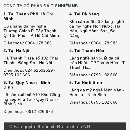
CÔNG TY CỔ PHẦN ĐÁ TỰ NHIÊN NB
1. Tại Thành Phố Hồ Chí
4. Tại Đà Nẵng
Minh
Khu sản xuất số 3 làng nghề
Cửa hàng đá mỹ nghệ
đá mỹ nghệ Non Nước, Hải
Trường Chinh P. Tây Thạnh,
Hòa, Ngũ Hành Sơn, Đà
Q. Tân Phú, TP. Hồ Chí Minh.
Nẵng.
Điện thoại: 0904 178 983
Điện thoại: 0904 178 983
2. Tại Hà Nội
5. Tại Thanh Hóa
Hà Thành Plaza số 102 Thái
Làng nghề sản xuất đá thị
Thịnh - Đống Đa - Hà Nội.
trấn Nhồi - TP.Thanh Hóa - T.
Thanh Hóa.
Điện thoại: 024 62592629 -
0795 102 666
Điện thoại: 0795 102 666
3. Tại Quy Nhơn - Bình
6. Tại Ninh Bình
Định
Làng đá mỹ nghệ Ninh Vân -
Lô sả
n
xuất số A10 Khu Công
Hoa Lư - Ninh Bình
nghiệp Phú Tài - Quy Nhơn -
Điện thoại: 0795 102 666
Bình Định
Điện thoại: 0912 326 978
© Bản quyền thuộc về Đá tự nhiên NB