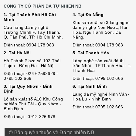
CÔNG TY CỔ PHẦN ĐÁ TỰ NHIÊN NB
1. Tại Thành Phố Hồ Chí
4. Tại Đà Nẵng
Minh
Khu sản xuất số 3 làng nghề
Cửa hàng đá mỹ nghệ
đá mỹ nghệ Non Nước, Hải
Trường Chinh P. Tây Thạnh,
Hòa, Ngũ Hành Sơn, Đà
Q. Tân Phú, TP. Hồ Chí Minh.
Nẵng.
Điện thoại: 0904 178 983
Điện thoại: 0904 178 983
2. Tại Hà Nội
5. Tại Thanh Hóa
Hà Thành Plaza số 102 Thái
Làng nghề sản xuất đá thị
Thịnh - Đống Đa - Hà Nội.
trấn Nhồi - TP.Thanh Hóa - T.
Thanh Hóa.
Điện thoại: 024 62592629 -
0795 102 666
Điện thoại: 0795 102 666
3. Tại Quy Nhơn - Bình
6. Tại Ninh Bình
Định
Làng đá mỹ nghệ Ninh Vân -
Lô sả
n
xuất số A10 Khu Công
Hoa Lư - Ninh Bình
nghiệp Phú Tài - Quy Nhơn -
Điện thoại: 0795 102 666
Bình Định
Điện thoại: 0912 326 978
© Bản quyền thuộc về Đá tự nhiên NB