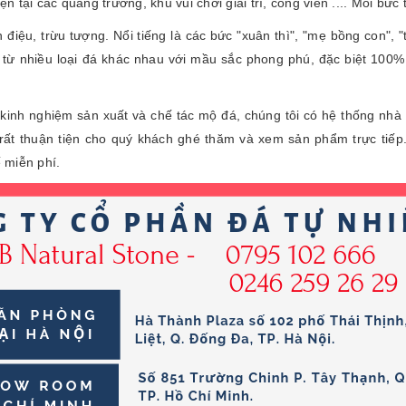
iện tại các quảng trường, khu vui chơi giải trí, công viên .... Mỗi b
iệu, trừu tượng. Nổi tiếng là các bức "xuân thì", "mẹ bồng con", "
từ nhiều loại đá khác nhau với mầu sắc phong phú, đặc biệt 100%
kinh nghiệm sản xuất và chế tác mộ đá, chúng tôi có hệ thống nhà
rất thuận tiện cho quý khách ghé thăm và xem sản phẩm trực tiếp
ế miễn phí.