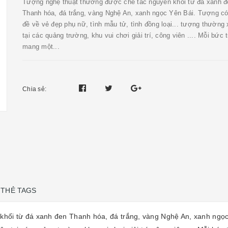
Tượng nghệ thuật thường được chế tác nguyên khối từ đá xanh đ
Thanh hóa, đá trắng, vàng Nghệ An, xanh ngọc Yên Bái. Tượng c
đề về vẻ đẹp phụ nữ, tình mẫu tử, tình đồng loại... tượng thường 
tại các quảng trường, khu vui chơi giải trí, công viên .... Mỗi bức
mang một...
Chia sẻ:
THẺ TAGS
hối từ đá xanh đen Thanh hóa, đá trắng, vàng Nghệ An, xanh ngọc