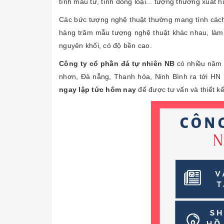
tình mẫu tử, tình đồng loại... tượng thường xuất h
Các bức tượng nghệ thuật thường mang tính cách đ
hàng trăm mẫu tượng nghệ thuật khác nhau, làm 
nguyên khối, có độ bền cao.
Công ty cổ phần đá tự nhiên NB
có nhiều năm 
nhơn, Đà nẵng, Thanh hóa, Ninh Bình ra tới HN 
ngay lập tức hôm nay
để được tư vấn và thiết k