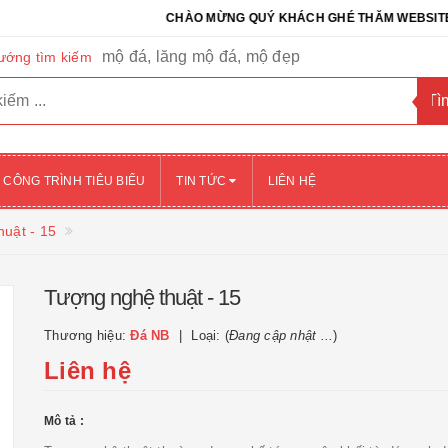
CHÀO MỪNG QUÝ KHÁCH GHÉ THĂM WEBSITE CỦA C
mộ đá, lăng mộ đá, mộ đẹp
ướng tìm kiếm
CÔNG TRÌNH TIÊU BIỂU
TIN TỨC
LIÊN HỆ
uật - 15
Tượng nghệ thuật - 15
Thương hiệu:
Đá NB
Loại: (
Đang cập nhật ...
)
Liên hệ
Mô tả :