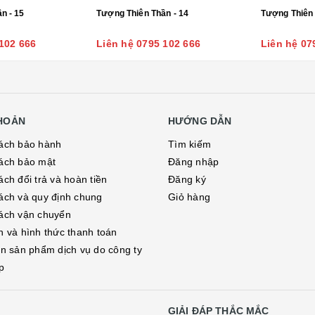
Tượng Thiên Thần - 15
Tượng Thiên Thần - 14
102 666
Liên hệ 0795 102 666
Liên hệ 07
KHOẢN
HƯỚNG DẪN
ách bảo hành
Tìm kiếm
ách bảo mật
Đăng nhập
ch đổi trả và hoàn tiền
Đăng ký
ách và quy định chung
Giỏ hàng
ách vận chuyển
h và hình thức thanh toán
in sản phẩm dịch vụ do công ty
p
GIẢI ĐÁP THẮC MẮC