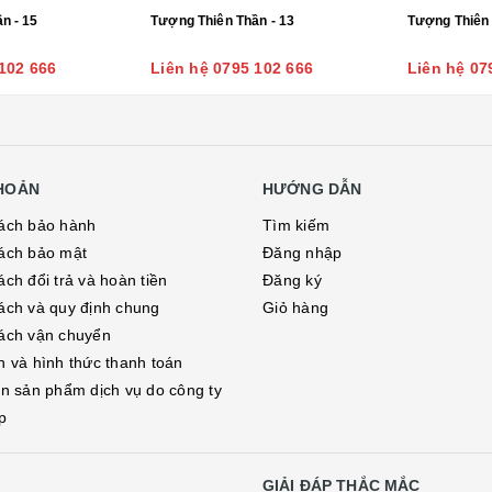
Tượng Thiên Thần - 15
Tượng Thiên Thần - 13
Tượng Thiên 
102 666
Liên hệ 0795 102 666
Liên hệ 07
KHOẢN
HƯỚNG DẪN
ách bảo hành
Tìm kiếm
ách bảo mật
Đăng nhập
ch đổi trả và hoàn tiền
Đăng ký
ách và quy định chung
Giỏ hàng
ách vận chuyển
h và hình thức thanh toán
in sản phẩm dịch vụ do công ty
p
GIẢI ĐÁP THẮC MẮC