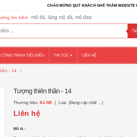
CHÀO MỪNG QUÝ KHÁCH GHÉ THĂM WEBSITE CỦA CÔN
mộ đá, lăng mộ đá, mộ đẹp
ướng tìm kiếm
CÔNG TRÌNH TIÊU BIỂU
TIN TỨC
LIÊN HỆ
hần - 14
Tượng thiên thần - 14
Thương hiệu:
Đá NB
Loại: (
Đang cập nhật ...
)
Liên hệ
Mô tả :