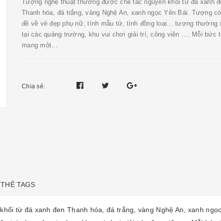
Tượng nghệ thuật thường được chế tác nguyên khối từ đá xanh đ
Thanh hóa, đá trắng, vàng Nghệ An, xanh ngọc Yên Bái. Tượng c
đề về vẻ đẹp phụ nữ, tình mẫu tử, tình đồng loại... tượng thường 
tại các quảng trường, khu vui chơi giải trí, công viên .... Mỗi bức
mang một...
Chia sẻ:
THẺ TAGS
hối từ đá xanh đen Thanh hóa, đá trắng, vàng Nghệ An, xanh ngọc