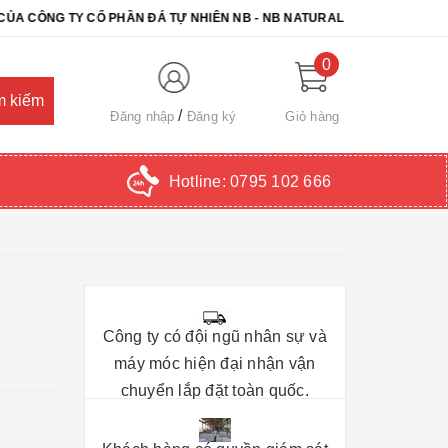
G TY CỔ PHẦN ĐÁ TỰ NHIÊN NB - NB NATURAL STONE. CHÚC QUÝ K
0
Đăng nhập
Đăng ký
Giỏ hàng
Hotline:
0795 102 666
Công ty có đội ngũ nhân sự và
máy móc hiện đại nhận vận
chuyển lắp đặt toàn quốc.