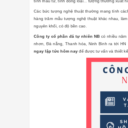
tình mẫu tử, tình đồng loại... tượng thường xuất h
Các bức tượng nghệ thuật thường mang tính cách đ
hàng trăm mẫu tượng nghệ thuật khác nhau, làm 
nguyên khối, có độ bền cao.
Công ty cổ phần đá tự nhiên NB
có nhiều năm 
nhơn, Đà nẵng, Thanh hóa, Ninh Bình ra tới HN 
ngay lập tức hôm nay
để được tư vấn và thiết k