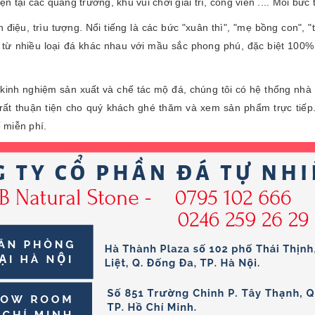
iện tại các quảng trường, khu vui chơi giải trí, công viên .... Mỗi b
iệu, trìu tượng. Nổi tiếng là các bức "xuân thì", "mẹ bồng con", "
từ nhiều loại đá khác nhau với mầu sắc phong phú, đặc biệt 100%
kinh nghiệm sản xuất và chế tác mộ đá, chúng tôi có hệ thống nhà
rất thuận tiện cho quý khách ghé thăm và xem sản phẩm trực tiếp
ế miễn phí.