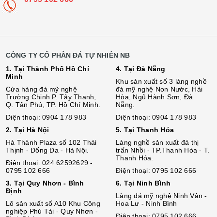
CÔNG TY CỔ PHẦN ĐÁ TỰ NHIÊN NB
1. Tại Thành Phố Hồ Chí
4. Tại Đà Nẵng
Minh
Khu sản xuất số 3 làng nghề
Cửa hàng đá mỹ nghệ
đá mỹ nghệ Non Nước, Hải
Trường Chinh P. Tây Thạnh,
Hòa, Ngũ Hành Sơn, Đà
Q. Tân Phú, TP. Hồ Chí Minh.
Nẵng.
Điện thoại: 0904 178 983
Điện thoại: 0904 178 983
2. Tại Hà Nội
5. Tại Thanh Hóa
Hà Thành Plaza số 102 Thái
Làng nghề sản xuất đá thị
Thịnh - Đống Đa - Hà Nội.
trấn Nhồi - TP.Thanh Hóa - T.
Thanh Hóa.
Điện thoại: 024 62592629 -
0795 102 666
Điện thoại: 0795 102 666
3. Tại Quy Nhơn - Bình
6. Tại Ninh Bình
Định
Làng đá mỹ nghệ Ninh Vân -
Lô sả
n
xuất số A10 Khu Công
Hoa Lư - Ninh Bình
nghiệp Phú Tài - Quy Nhơn -
Điện thoại: 0795 102 666