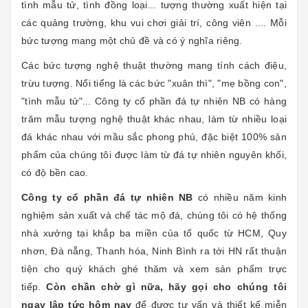
tình mẫu tử, tình đồng loại... tượng thường xuất hiện tại
các quảng trường, khu vui chơi giải trí, công viên .... Mỗi
bức tượng mang một chủ đề và có ý nghĩa riêng.
Các bức tượng nghệ thuật thường mang tính cách điệu,
trừu tượng. Nổi tiếng là các bức "xuân thì", "mẹ bồng con",
"tình mẫu tử"... Công ty cổ phần đá tự nhiên NB có hàng
trăm mẫu tượng nghệ thuật khác nhau, làm từ nhiều loại
đá khác nhau với mầu sắc phong phú, đặc biệt 100% sản
phẩm của chúng tôi được làm từ đá tự nhiên nguyên khối,
có độ bền cao.
Công ty cổ phần đá tự nhiên NB
có nhiều năm kinh
nghiệm sản xuất và chế tác mộ đá, chúng tôi có hệ thống
nhà xưởng tại khắp ba miền của tổ quốc từ HCM, Quy
nhơn, Đà nẵng, Thanh hóa, Ninh Bình ra tới HN rất thuận
tiện cho quý khách ghé thăm và xem sản phẩm trực
tiếp.
Còn chần chờ gì nữa, hãy gọi cho chúng tôi
ngay lập tức hôm nay
để được tư vấn và thiết kế miễn