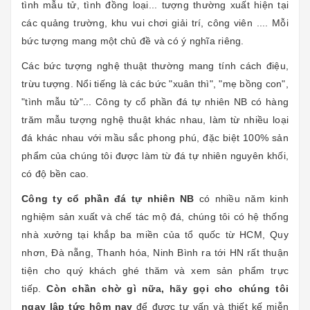
tình mẫu tử, tình đồng loại... tượng thường xuất hiện tại
các quảng trường, khu vui chơi giải trí, công viên .... Mỗi
bức tượng mang một chủ đề và có ý nghĩa riêng.
Các bức tượng nghệ thuật thường mang tính cách điệu,
trừu tượng. Nổi tiếng là các bức "xuân thì", "mẹ bồng con",
"tình mẫu tử"... Công ty cổ phần đá tự nhiên NB có hàng
trăm mẫu tượng nghệ thuật khác nhau, làm từ nhiều loại
đá khác nhau với mầu sắc phong phú, đặc biệt 100% sản
phẩm của chúng tôi được làm từ đá tự nhiên nguyên khối,
có độ bền cao.
Công ty cổ phần đá tự nhiên NB
có nhiều năm kinh
nghiệm sản xuất và chế tác mộ đá, chúng tôi có hệ thống
nhà xưởng tại khắp ba miền của tổ quốc từ HCM, Quy
nhơn, Đà nẵng, Thanh hóa, Ninh Bình ra tới HN rất thuận
tiện cho quý khách ghé thăm và xem sản phẩm trực
tiếp.
Còn chần chờ gì nữa, hãy gọi cho chúng tôi
ngay lập tức hôm nay
để được tư vấn và thiết kế miễn