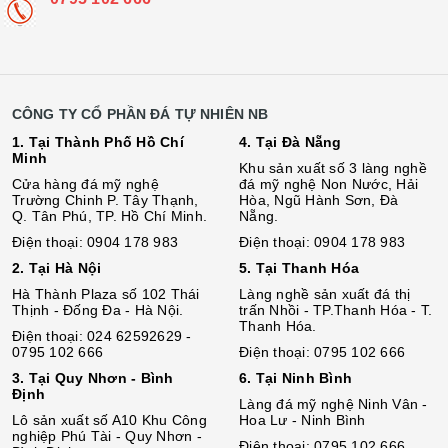
CÔNG TY CỔ PHẦN ĐÁ TỰ NHIÊN NB
1. Tại Thành Phố Hồ Chí
4. Tại Đà Nẵng
Minh
Khu sản xuất số 3 làng nghề
Cửa hàng đá mỹ nghệ
đá mỹ nghệ Non Nước, Hải
Trường Chinh P. Tây Thạnh,
Hòa, Ngũ Hành Sơn, Đà
Q. Tân Phú, TP. Hồ Chí Minh.
Nẵng.
Điện thoại: 0904 178 983
Điện thoại: 0904 178 983
2. Tại Hà Nội
5. Tại Thanh Hóa
Hà Thành Plaza số 102 Thái
Làng nghề sản xuất đá thị
Thịnh - Đống Đa - Hà Nội.
trấn Nhồi - TP.Thanh Hóa - T.
Thanh Hóa.
Điện thoại: 024 62592629 -
0795 102 666
Điện thoại: 0795 102 666
3. Tại Quy Nhơn - Bình
6. Tại Ninh Bình
Định
Làng đá mỹ nghệ Ninh Vân -
Lô sả
n
xuất số A10 Khu Công
Hoa Lư - Ninh Bình
nghiệp Phú Tài - Quy Nhơn -
Điện thoại: 0795 102 666