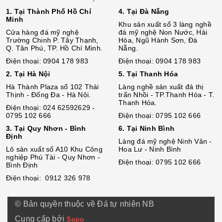
1. Tại Thành Phố Hồ Chí
4. Tại Đà Nẵng
Minh
Khu sản xuất số 3 làng nghề
Cửa hàng đá mỹ nghệ
đá mỹ nghệ Non Nước, Hải
Trường Chinh P. Tây Thạnh,
Hòa, Ngũ Hành Sơn, Đà
Q. Tân Phú, TP. Hồ Chí Minh.
Nẵng.
Điện thoại: 0904 178 983
Điện thoại: 0904 178 983
2. Tại Hà Nội
5. Tại Thanh Hóa
Hà Thành Plaza số 102 Thái
Làng nghề sản xuất đá thị
Thịnh - Đống Đa - Hà Nội.
trấn Nhồi - TP.Thanh Hóa - T.
Thanh Hóa.
Điện thoại: 024 62592629 -
0795 102 666
Điện thoại: 0795 102 666
3. Tại Quy Nhơn - Bình
6. Tại Ninh Bình
Định
Làng đá mỹ nghệ Ninh Vân -
Lô sả
n
xuất số A10 Khu Công
Hoa Lư - Ninh Bình
nghiệp Phú Tài - Quy Nhơn -
Điện thoại: 0795 102 666
Bình Định
Điện thoại: 0912 326 978
© Bản quyền thuộc về Đá tự nhiên NB
Cung cấp bởi
Sapo