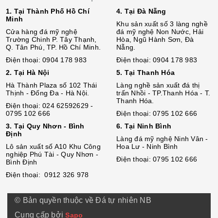
1. Tại Thành Phố Hồ Chí
4. Tại Đà Nẵng
Minh
Khu sản xuất số 3 làng nghề
Cửa hàng đá mỹ nghệ
đá mỹ nghệ Non Nước, Hải
Trường Chinh P. Tây Thạnh,
Hòa, Ngũ Hành Sơn, Đà
Q. Tân Phú, TP. Hồ Chí Minh.
Nẵng.
Điện thoại: 0904 178 983
Điện thoại: 0904 178 983
2. Tại Hà Nội
5. Tại Thanh Hóa
Hà Thành Plaza số 102 Thái
Làng nghề sản xuất đá thị
Thịnh - Đống Đa - Hà Nội.
trấn Nhồi - TP.Thanh Hóa - T.
Thanh Hóa.
Điện thoại: 024 62592629 -
0795 102 666
Điện thoại: 0795 102 666
3. Tại Quy Nhơn - Bình
6. Tại Ninh Bình
Định
Làng đá mỹ nghệ Ninh Vân -
Lô sả
n
xuất số A10 Khu Công
Hoa Lư - Ninh Bình
nghiệp Phú Tài - Quy Nhơn -
Điện thoại: 0795 102 666
Bình Định
Điện thoại: 0912 326 978
© Bản quyền thuộc về Đá tự nhiên NB
Cung cấp bởi
Sapo