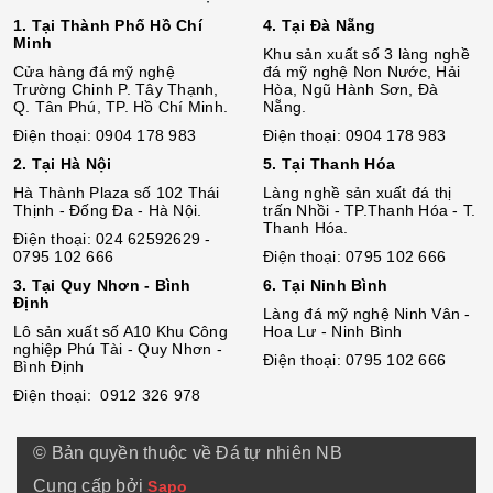
1. Tại Thành Phố Hồ Chí
4. Tại Đà Nẵng
Minh
Khu sản xuất số 3 làng nghề
Cửa hàng đá mỹ nghệ
đá mỹ nghệ Non Nước, Hải
Trường Chinh P. Tây Thạnh,
Hòa, Ngũ Hành Sơn, Đà
Q. Tân Phú, TP. Hồ Chí Minh.
Nẵng.
Điện thoại: 0904 178 983
Điện thoại: 0904 178 983
2. Tại Hà Nội
5. Tại Thanh Hóa
Hà Thành Plaza số 102 Thái
Làng nghề sản xuất đá thị
Thịnh - Đống Đa - Hà Nội.
trấn Nhồi - TP.Thanh Hóa - T.
Thanh Hóa.
Điện thoại: 024 62592629 -
0795 102 666
Điện thoại: 0795 102 666
3. Tại Quy Nhơn - Bình
6. Tại Ninh Bình
Định
Làng đá mỹ nghệ Ninh Vân -
Lô sả
n
xuất số A10 Khu Công
Hoa Lư - Ninh Bình
nghiệp Phú Tài - Quy Nhơn -
Điện thoại: 0795 102 666
Bình Định
Điện thoại: 0912 326 978
© Bản quyền thuộc về Đá tự nhiên NB
Cung cấp bởi
Sapo