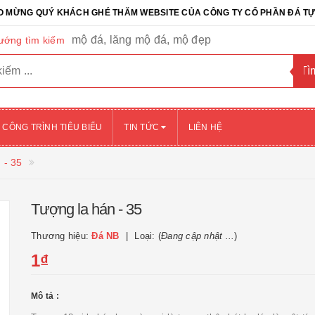
QUÝ KHÁCH GHÉ THĂM WEBSITE CỦA CÔNG TY CỔ PHẦN ĐÁ TỰ NHIÊN 
mộ đá, lăng mộ đá, mộ đẹp
ướng tìm kiếm
CÔNG TRÌNH TIÊU BIỂU
TIN TỨC
LIÊN HỆ
 - 35
Tượng la hán - 35
Thương hiệu:
Đá NB
Loại: (
Đang cập nhật ...
)
1₫
Mô tả :