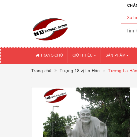
CHÀO MỪNG 
Xu h
TRANG CHỦ
GIỚI THIỆU
SẢN PHẨM
Trang chủ
Tượng 18 vị La Hán
Tượng La Hán