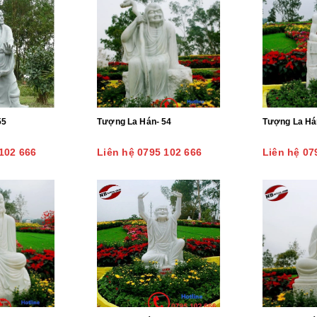
55
Tượng La Hán- 54
Tượng La Há
102 666
Liên hệ 0795 102 666
Liên hệ 07