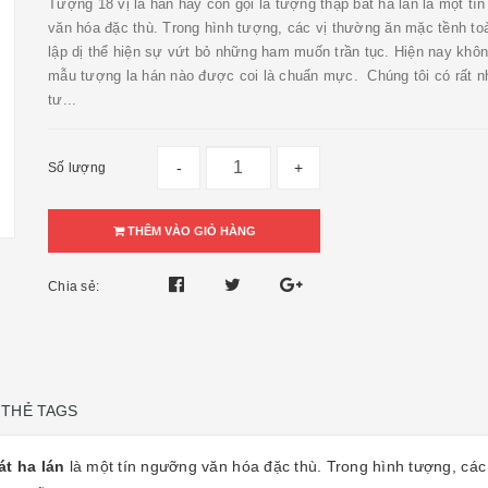
Tượng 18 vị la hán hay còn gọi là tượng thập bát ha lán là một tí
văn hóa đặc thù. Trong hình tượng, các vị thường ăn mặc tềnh to
lập dị thể hiện sự vứt bỏ những ham muốn trần tục. Hiện nay khô
mẫu tượng la hán nào được coi là chuẩn mực. Chúng tôi có rất n
tư...
-
+
Số lượng
THÊM VÀO GIỎ HÀNG
Chia sẻ:
THẺ TAGS
át ha lán
là một tín ngưỡng văn hóa đặc thù. Trong hình tượng, các 