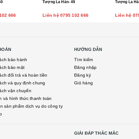
50
Tượng La Hán- 49
Tượng La Há
102 666
Liên hệ 0795 102 666
Liên hệ 07
KHOẢN
HƯỚNG DẪN
ách bảo hành
Tìm kiếm
ách bảo mật
Đăng nhập
ch đổi trả và hoàn tiền
Đăng ký
ách và quy định chung
Giỏ hàng
ách vận chuyển
h và hình thức thanh toán
in sản phẩm dịch vụ do công ty
p
GIẢI ĐÁP THẮC MẮC