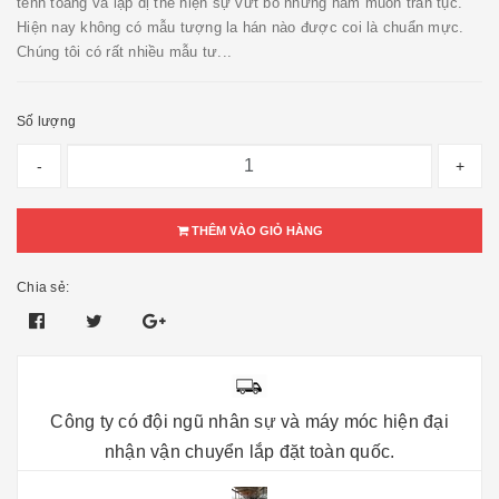
tềnh toàng và lập dị thể hiện sự vứt bỏ những ham muốn trần tục.
Hiện nay không có mẫu tượng la hán nào được coi là chuẩn mực.
Chúng tôi có rất nhiều mẫu tư...
Số lượng
-
+
THÊM VÀO GIỎ HÀNG
Chia sẻ:
Công ty có đội ngũ nhân sự và máy móc hiện đại
nhận vận chuyển lắp đặt toàn quốc.