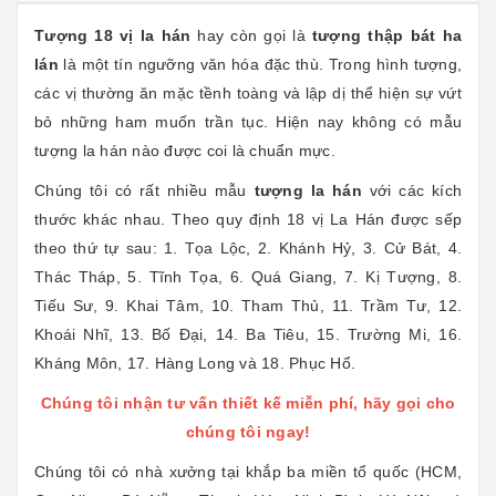
Tượng 18 vị la hán
hay còn gọi là
tượng thập bát ha
lán
là một tín ngưỡng văn hóa đặc thù. Trong hình tượng,
các vị thường ăn mặc tềnh toàng và lập dị thể hiện sự vứt
bỏ những ham muốn trần tục. Hiện nay không có mẫu
tượng la hán nào được coi là chuẩn mực.
Chúng tôi có rất nhiều mẫu
tượng la hán
với các kích
thước khác nhau. Theo quy định 18 vị La Hán được sếp
theo thứ tự sau: 1. Tọa Lộc, 2. Khánh Hỷ, 3. Cử Bát, 4.
Thác Tháp, 5. Tĩnh Tọa, 6. Quá Giang, 7. Kị Tượng, 8.
Tiếu Sư, 9. Khai Tâm, 10. Tham Thủ, 11. Trầm Tư, 12.
Khoái Nhĩ, 13. Bố Đại, 14. Ba Tiêu, 15. Trường Mi, 16.
Kháng Môn, 17. Hàng Long và 18. Phục Hổ.
Chúng tôi nhận tư vấn thiết kế miễn phí, hãy gọi cho
chúng tôi ngay!
Chúng tôi có nhà xưởng tại khắp ba miền tổ quốc (HCM,