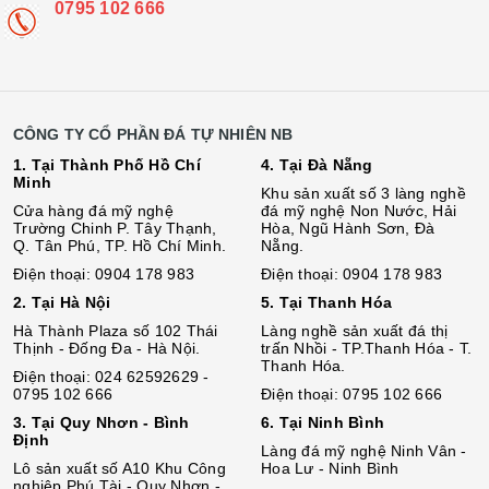
0795 102 666
CÔNG TY CỔ PHẦN ĐÁ TỰ NHIÊN NB
1. Tại Thành Phố Hồ Chí
4. Tại Đà Nẵng
Minh
Khu sản xuất số 3 làng nghề
Cửa hàng đá mỹ nghệ
đá mỹ nghệ Non Nước, Hải
Trường Chinh P. Tây Thạnh,
Hòa, Ngũ Hành Sơn, Đà
Q. Tân Phú, TP. Hồ Chí Minh.
Nẵng.
Điện thoại: 0904 178 983
Điện thoại: 0904 178 983
2. Tại Hà Nội
5. Tại Thanh Hóa
Hà Thành Plaza số 102 Thái
Làng nghề sản xuất đá thị
Thịnh - Đống Đa - Hà Nội.
trấn Nhồi - TP.Thanh Hóa - T.
Thanh Hóa.
Điện thoại: 024 62592629 -
0795 102 666
Điện thoại: 0795 102 666
3. Tại Quy Nhơn - Bình
6. Tại Ninh Bình
Định
Làng đá mỹ nghệ Ninh Vân -
Lô sả
n
xuất số A10 Khu Công
Hoa Lư - Ninh Bình
nghiệp Phú Tài - Quy Nhơn -